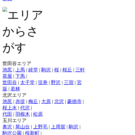
世田谷エリア
池尻
|
上馬
|
経堂
|
駒沢
|
桜
|
桜丘
|
三軒
茶屋
|
下馬
|
世田谷
|
太子堂
|
弦巻
|
野沢
|
三宿
|
宮
坂
|
若林
北沢エリア
池尻
|
赤堤
|
梅丘
|
大原
|
北沢
|
豪徳寺
|
桜上水
|
代沢
|
代田
|
羽根木
|
松原
玉川エリア
奥沢
|
尾山台
|
上野毛
|
上用賀
|
駒沢
|
駒沢公園
|
桜新町
|