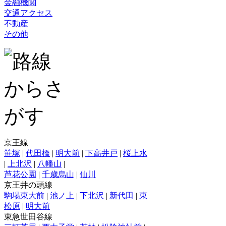
金融機関
交通アクセス
不動産
その他
京王線
笹塚
|
代田橋
|
明大前
|
下高井戸
|
桜上水
|
上北沢
|
八幡山
|
芦花公園
|
千歳烏山
|
仙川
京王井の頭線
駒場東大前
|
池ノ上
|
下北沢
|
新代田
|
東
松原
|
明大前
東急世田谷線