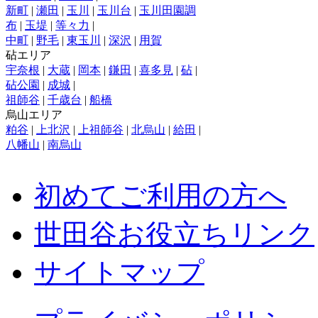
新町
|
瀬田
|
玉川
|
玉川台
|
玉川田園調
布
|
玉堤
|
等々力
|
中町
|
野毛
|
東玉川
|
深沢
|
用賀
砧エリア
宇奈根
|
大蔵
|
岡本
|
鎌田
|
喜多見
|
砧
|
砧公園
|
成城
|
祖師谷
|
千歳台
|
船橋
烏山エリア
粕谷
|
上北沢
|
上祖師谷
|
北烏山
|
給田
|
八幡山
|
南烏山
初めてご利用の方へ
世田谷お役立ちリンク
サイトマップ