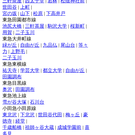
三軒茶屋
|
西太子堂
|
若林
|
松陰神社前
|
世田谷
|
上町
|
宮の坂
|
山下
|
松原
|
下高井戸
東急田園都市線
池尻大橋
|
三軒茶屋
|
駒沢大学
|
桜新町
|
用賀
|
二子玉川
東急大井町線
緑が丘
|
自由が丘
|
九品仏
|
尾山台
|
等々
力
|
上野毛
|
二子玉川
東急東横線
祐天寺
|
学芸大学
|
都立大学
|
自由が丘
|
田園調布
東急目黒線
奥沢
|
田園調布
東急池上線
雪が谷大塚
|
石川台
小田急小田原線
東北沢
|
下北沢
|
世田谷代田
|
梅ヶ丘
|
豪
徳寺
|
経堂
|
千歳船橋
|
祖師ヶ谷大蔵
|
成城学園前
|
喜
多見