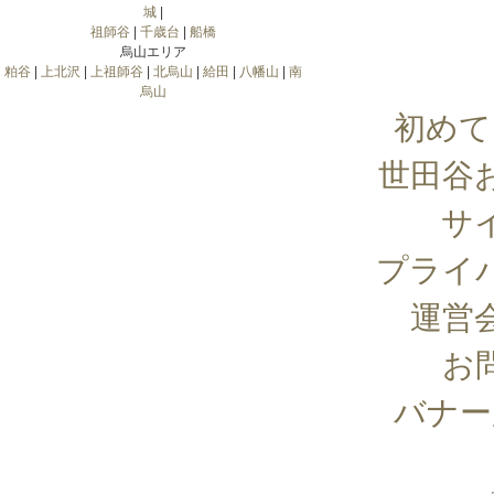
城
|
祖師谷
|
千歳台
|
船橋
烏山エリア
粕谷
|
上北沢
|
上祖師谷
|
北烏山
|
給田
|
八幡山
|
南
烏山
初めて
世田谷
サ
プライ
運営
お
バナー