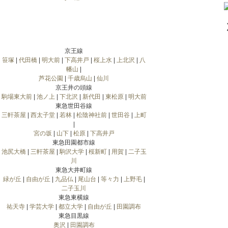
京王線
笹塚
|
代田橋
|
明大前
|
下高井戸
|
桜上水
|
上北沢
|
八
幡山
|
芦花公園
|
千歳烏山
|
仙川
京王井の頭線
駒場東大前
|
池ノ上
|
下北沢
|
新代田
|
東松原
|
明大前
東急世田谷線
三軒茶屋
|
西太子堂
|
若林
|
松陰神社前
|
世田谷
|
上町
|
宮の坂
|
山下
|
松原
|
下高井戸
東急田園都市線
池尻大橋
|
三軒茶屋
|
駒沢大学
|
桜新町
|
用賀
|
二子玉
川
東急大井町線
緑が丘
|
自由が丘
|
九品仏
|
尾山台
|
等々力
|
上野毛
|
二子玉川
東急東横線
祐天寺
|
学芸大学
|
都立大学
|
自由が丘
|
田園調布
東急目黒線
奥沢
|
田園調布