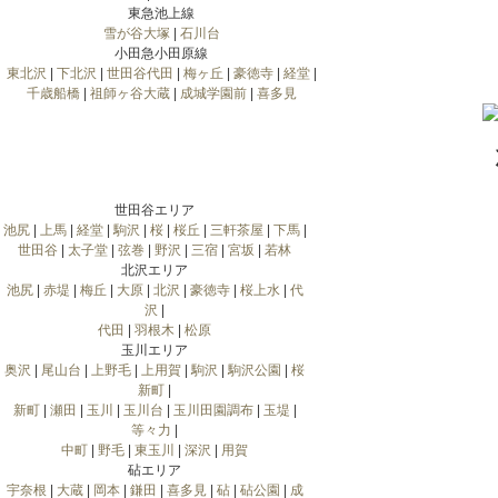
東急池上線
雪が谷大塚
|
石川台
小田急小田原線
東北沢
|
下北沢
|
世田谷代田
|
梅ヶ丘
|
豪徳寺
|
経堂
|
千歳船橋
|
祖師ヶ谷大蔵
|
成城学園前
|
喜多見
世田谷エリア
池尻
|
上馬
|
経堂
|
駒沢
|
桜
|
桜丘
|
三軒茶屋
|
下馬
|
世田谷
|
太子堂
|
弦巻
|
野沢
|
三宿
|
宮坂
|
若林
北沢エリア
池尻
|
赤堤
|
梅丘
|
大原
|
北沢
|
豪徳寺
|
桜上水
|
代
沢
|
代田
|
羽根木
|
松原
玉川エリア
奥沢
|
尾山台
|
上野毛
|
上用賀
|
駒沢
|
駒沢公園
|
桜
新町
|
新町
|
瀬田
|
玉川
|
玉川台
|
玉川田園調布
|
玉堤
|
等々力
|
中町
|
野毛
|
東玉川
|
深沢
|
用賀
砧エリア
宇奈根
|
大蔵
|
岡本
|
鎌田
|
喜多見
|
砧
|
砧公園
|
成