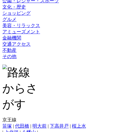
公園・レジャー・スポーツ
文化・歴史
ショッピング
グルメ
美容・リラックス
アミューズメント
金融機関
交通アクセス
不動産
その他
京王線
笹塚
|
代田橋
|
明大前
|
下高井戸
|
桜上水