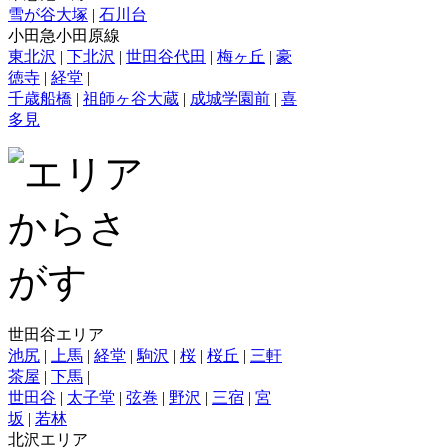
雪が谷大塚
|
石川台
小田急小田原線
東北沢
|
下北沢
|
世田谷代田
|
梅ヶ丘
|
豪
徳寺
|
経堂
|
千歳船橋
|
祖師ヶ谷大蔵
|
成城学園前
|
喜
多見
世田谷エリア
池尻
|
上馬
|
経堂
|
駒沢
|
桜
|
桜丘
|
三軒
茶屋
|
下馬
|
世田谷
|
太子堂
|
弦巻
|
野沢
|
三宿
|
宮
坂
|
若林
北沢エリア