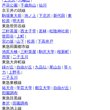
|
上北沢
|
八幡山
|
芦花公園
|
千歳烏山
|
仙川
京王井の頭線
駒場東大前
|
池ノ上
|
下北沢
|
新代田
|
東
松原
|
明大前
東急世田谷線
三軒茶屋
|
西太子堂
|
若林
|
松陰神社前
|
世田谷
|
上町
|
宮の坂
|
山下
|
松原
|
下高井戸
東急田園都市線
池尻大橋
|
三軒茶屋
|
駒沢大学
|
桜新町
|
用賀
|
二子玉川
東急大井町線
緑が丘
|
自由が丘
|
九品仏
|
尾山台
|
等々
力
|
上野毛
|
二子玉川
東急東横線
祐天寺
|
学芸大学
|
都立大学
|
自由が丘
|
田園調布
東急目黒線
奥沢
|
田園調布
東急池上線