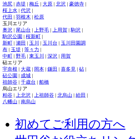
池尻
|
赤堤
|
梅丘
|
大原
|
北沢
|
豪徳寺
|
桜上水
|
代沢
|
代田
|
羽根木
|
松原
玉川エリア
奥沢
|
尾山台
|
上野毛
|
上用賀
|
駒沢
|
駒沢公園
|
桜新町
|
新町
|
瀬田
|
玉川
|
玉川台
|
玉川田園調
布
|
玉堤
|
等々力
|
中町
|
野毛
|
東玉川
|
深沢
|
用賀
砧エリア
宇奈根
|
大蔵
|
岡本
|
鎌田
|
喜多見
|
砧
|
砧公園
|
成城
|
祖師谷
|
千歳台
|
船橋
烏山エリア
粕谷
|
上北沢
|
上祖師谷
|
北烏山
|
給田
|
八幡山
|
南烏山
初めてご利用の方へ