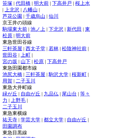
笹塚
|
代田橋
|
明大前
|
下高井戸
|
桜上水
|
上北沢
|
八幡山
|
芦花公園
|
千歳烏山
|
仙川
京王井の頭線
駒場東大前
|
池ノ上
|
下北沢
|
新代田
|
東
松原
|
明大前
東急世田谷線
三軒茶屋
|
西太子堂
|
若林
|
松陰神社前
|
世田谷
|
上町
|
宮の坂
|
山下
|
松原
|
下高井戸
東急田園都市線
池尻大橋
|
三軒茶屋
|
駒沢大学
|
桜新町
|
用賀
|
二子玉川
東急大井町線
緑が丘
|
自由が丘
|
九品仏
|
尾山台
|
等々
力
|
上野毛
|
二子玉川
東急東横線
祐天寺
|
学芸大学
|
都立大学
|
自由が丘
|
田園調布
東急目黒線