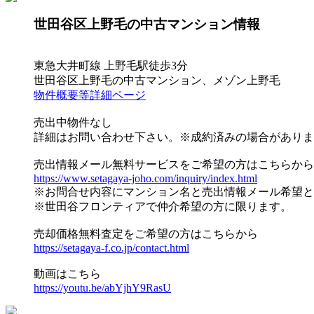
世田谷区上野毛の中古マンション情報
東急大井町線 上野毛駅徒歩3分
世田谷区上野毛の中古マンション、メゾン上野毛
物件概要等詳細ページ
売出中物件なし
詳細はお問い合わせ下さい。※成約済みの場合がありま
売出情報メール無料サービスをご希望の方はこちらから
https://www.setagaya-joho.com/inquiry/index.html
※お問合せ内容にマンション名と売出情報メール希望と
※世田谷フロンティアで仲介希望の方に限ります。
売却価格無料査定をご希望の方はこちらから
https://setagaya-f.co.jp/contact.html
動画はこちら
https://youtu.be/abYjhY9RasU