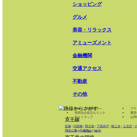
ショッピング
グルメ
美容・リラックス
アミューズメント
金融機関
交通アクセス
不動産
その他
初めてご利用の方へ
プラ
世田谷お役立ちリンク
運営
サイトマップ
お問
京王線
笹塚
|
代田橋
|
明大前
|
下高井戸
|
桜上水
|
上北沢
|
芦花公園
|
千歳烏山
|
仙川
バナー広告について