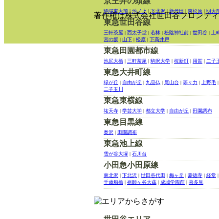
京王井の頭線
駒場東大前
|
池ノ上
|
下北沢
|
新代田
|
東松原
|
明大
著作権は株式会社世田谷フロンティ
東急世田谷線
三軒茶屋
|
西太子堂
|
若林
|
松陰神社前
|
世田谷
|
上
宮の坂
|
山下
|
松原
|
下高井戸
東急田園都市線
池尻大橋
|
三軒茶屋
|
駒沢大学
|
桜新町
|
用賀
|
二子
東急大井町線
緑が丘
|
自由が丘
|
九品仏
|
尾山台
|
等々力
|
上野毛
|
二子玉川
東急東横線
祐天寺
|
学芸大学
|
都立大学
|
自由が丘
|
田園調布
東急目黒線
奥沢
|
田園調布
東急池上線
雪が谷大塚
|
石川台
小田急小田原線
東北沢
|
下北沢
|
世田谷代田
|
梅ヶ丘
|
豪徳寺
|
経堂
|
千歳船橋
|
祖師ヶ谷大蔵
|
成城学園前
|
喜多見