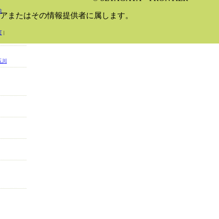
前
アまたはその情報提供者に属します。
町
|
玉川