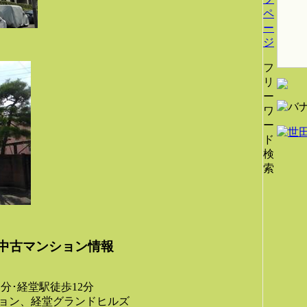
ペ
ー
ジ
フ
リ
ー
ワ
ー
ド
検
索
中古マンション情報
分･経堂駅徒歩12分
ョン、経堂グランドヒルズ