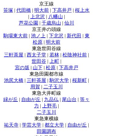
京王線
笹塚
|
代田橋
|
明大前
|
下高井戸
|
桜上水
|
上北沢
|
八幡山
|
芦花公園
|
千歳烏山
|
仙川
京王井の頭線
駒場東大前
|
池ノ上
|
下北沢
|
新代田
|
東
松原
|
明大前
東急世田谷線
三軒茶屋
|
西太子堂
|
若林
|
松陰神社前
|
世田谷
|
上町
|
宮の坂
|
山下
|
松原
|
下高井戸
東急田園都市線
池尻大橋
|
三軒茶屋
|
駒沢大学
|
桜新町
|
用賀
|
二子玉川
東急大井町線
緑が丘
|
自由が丘
|
九品仏
|
尾山台
|
等々
力
|
上野毛
|
二子玉川
東急東横線
祐天寺
|
学芸大学
|
都立大学
|
自由が丘
|
田園調布