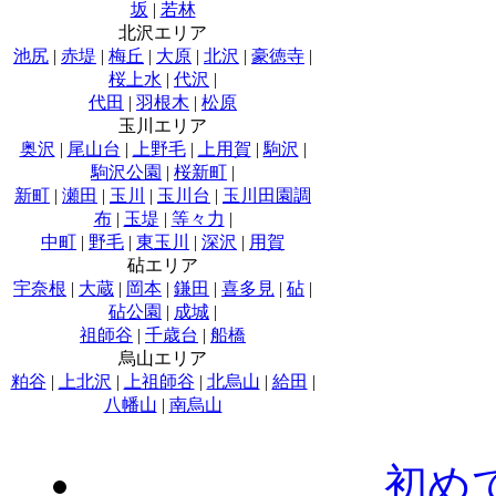
坂
|
若林
北沢エリア
池尻
|
赤堤
|
梅丘
|
大原
|
北沢
|
豪徳寺
|
桜上水
|
代沢
|
代田
|
羽根木
|
松原
玉川エリア
奥沢
|
尾山台
|
上野毛
|
上用賀
|
駒沢
|
駒沢公園
|
桜新町
|
新町
|
瀬田
|
玉川
|
玉川台
|
玉川田園調
布
|
玉堤
|
等々力
|
中町
|
野毛
|
東玉川
|
深沢
|
用賀
砧エリア
宇奈根
|
大蔵
|
岡本
|
鎌田
|
喜多見
|
砧
|
砧公園
|
成城
|
祖師谷
|
千歳台
|
船橋
烏山エリア
粕谷
|
上北沢
|
上祖師谷
|
北烏山
|
給田
|
八幡山
|
南烏山
初め