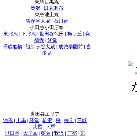
東急目黒線
奥沢
|
田園調布
東急池上線
雪が谷大塚
|
石川台
小田急小田原線
東北沢
|
下北沢
|
世田谷代田
|
梅ヶ丘
|
豪
徳寺
|
経堂
|
千歳船橋
|
祖師ヶ谷大蔵
|
成城学園前
|
喜
多見
世田谷エリア
池尻
|
上馬
|
経堂
|
駒沢
|
桜
|
桜丘
|
三軒
茶屋
|
下馬
|
世田谷
|
太子堂
|
弦巻
|
野沢
|
三宿
|
宮