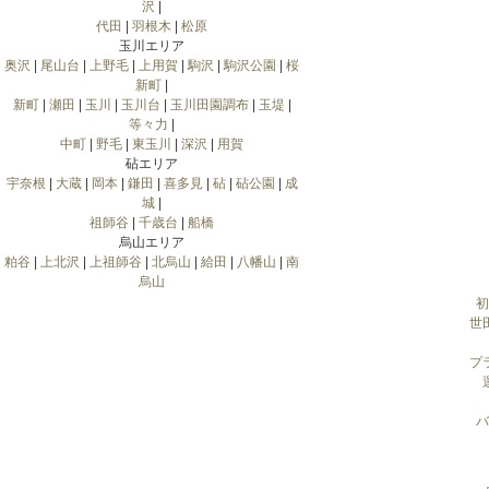
沢
|
代田
|
羽根木
|
松原
玉川エリア
奥沢
|
尾山台
|
上野毛
|
上用賀
|
駒沢
|
駒沢公園
|
桜
新町
|
新町
|
瀬田
|
玉川
|
玉川台
|
玉川田園調布
|
玉堤
|
等々力
|
中町
|
野毛
|
東玉川
|
深沢
|
用賀
砧エリア
宇奈根
|
大蔵
|
岡本
|
鎌田
|
喜多見
|
砧
|
砧公園
|
成
城
|
祖師谷
|
千歳台
|
船橋
烏山エリア
粕谷
|
上北沢
|
上祖師谷
|
北烏山
|
給田
|
八幡山
|
南
烏山
初
世
プ
バ