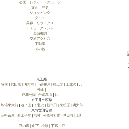
公園・レジャー・スポーツ
文化・歴史
ショッピング
グルメ
美容・リラックス
アミューズメント
金融機関
交通アクセス
不動産
その他
京王線
笹塚
|
代田橋
|
明大前
|
下高井戸
|
桜上水
|
上北沢
|
八
幡山
|
芦花公園
|
千歳烏山
|
仙川
京王井の頭線
駒場東大前
|
池ノ上
|
下北沢
|
新代田
|
東松原
|
明大前
東急世田谷線
三軒茶屋
|
西太子堂
|
若林
|
松陰神社前
|
世田谷
|
上町
|
宮の坂
|
山下
|
松原
|
下高井戸