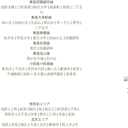
東急田園都市線
池尻大橋
|
三軒茶屋
|
駒沢大学
|
桜新町
|
用賀
|
二子玉
川
東急大井町線
緑が丘
|
自由が丘
|
九品仏
|
尾山台
|
等々力
|
上野毛
|
二子玉川
東急東横線
祐天寺
|
学芸大学
|
都立大学
|
自由が丘
|
田園調布
東急目黒線
奥沢
|
田園調布
東急池上線
雪が谷大塚
|
石川台
小田急小田原線
東北沢
|
下北沢
|
世田谷代田
|
梅ヶ丘
|
豪徳寺
|
経堂
|
千歳船橋
|
祖師ヶ谷大蔵
|
成城学園前
|
喜多見
世田谷エリア
池尻
|
上馬
|
経堂
|
駒沢
|
桜
|
桜丘
|
三軒茶屋
|
下馬
|
世田谷
|
太子堂
|
弦巻
|
野沢
|
三宿
|
宮坂
|
若林
北沢エリア
池尻
|
赤堤
|
梅丘
|
大原
|
北沢
|
豪徳寺
|
桜上水
|
代