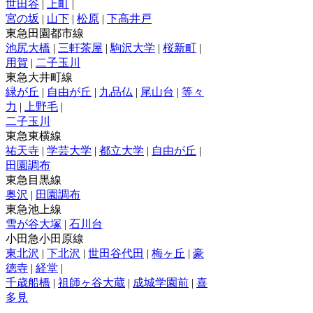
世田谷
|
上町
|
宮の坂
|
山下
|
松原
|
下高井戸
東急田園都市線
池尻大橋
|
三軒茶屋
|
駒沢大学
|
桜新町
|
用賀
|
二子玉川
東急大井町線
緑が丘
|
自由が丘
|
九品仏
|
尾山台
|
等々
力
|
上野毛
|
二子玉川
東急東横線
祐天寺
|
学芸大学
|
都立大学
|
自由が丘
|
田園調布
東急目黒線
奥沢
|
田園調布
東急池上線
雪が谷大塚
|
石川台
小田急小田原線
東北沢
|
下北沢
|
世田谷代田
|
梅ヶ丘
|
豪
徳寺
|
経堂
|
千歳船橋
|
祖師ヶ谷大蔵
|
成城学園前
|
喜
多見