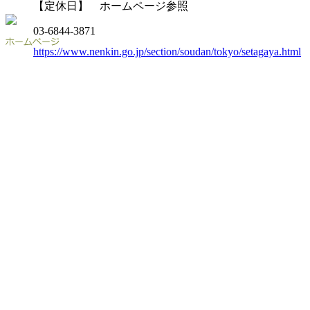
【定休日】 ホームページ参照
03-6844-3871
https://www.nenkin.go.jp/section/soudan/tokyo/setagaya.html