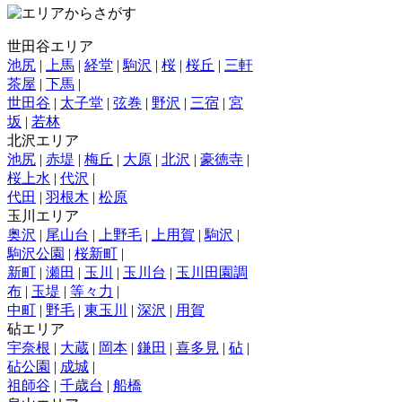
世田谷エリア
池尻
|
上馬
|
経堂
|
駒沢
|
桜
|
桜丘
|
三軒
茶屋
|
下馬
|
世田谷
|
太子堂
|
弦巻
|
野沢
|
三宿
|
宮
坂
|
若林
北沢エリア
池尻
|
赤堤
|
梅丘
|
大原
|
北沢
|
豪徳寺
|
桜上水
|
代沢
|
代田
|
羽根木
|
松原
玉川エリア
奥沢
|
尾山台
|
上野毛
|
上用賀
|
駒沢
|
駒沢公園
|
桜新町
|
新町
|
瀬田
|
玉川
|
玉川台
|
玉川田園調
布
|
玉堤
|
等々力
|
中町
|
野毛
|
東玉川
|
深沢
|
用賀
砧エリア
宇奈根
|
大蔵
|
岡本
|
鎌田
|
喜多見
|
砧
|
砧公園
|
成城
|
祖師谷
|
千歳台
|
船橋