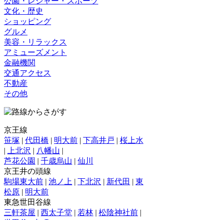
公園・レジャー・スポーツ
文化・歴史
ショッピング
グルメ
美容・リラックス
アミューズメント
金融機関
交通アクセス
不動産
その他
京王線
笹塚
|
代田橋
|
明大前
|
下高井戸
|
桜上水
|
上北沢
|
八幡山
|
芦花公園
|
千歳烏山
|
仙川
京王井の頭線
駒場東大前
|
池ノ上
|
下北沢
|
新代田
|
東
松原
|
明大前
東急世田谷線
三軒茶屋
|
西太子堂
|
若林
|
松陰神社前
|