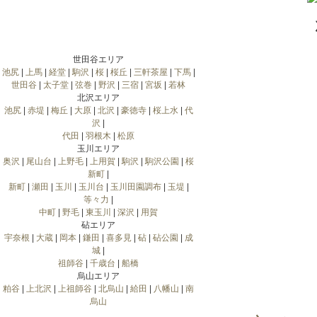
世田谷エリア
池尻
|
上馬
|
経堂
|
駒沢
|
桜
|
桜丘
|
三軒茶屋
|
下馬
|
世田谷
|
太子堂
|
弦巻
|
野沢
|
三宿
|
宮坂
|
若林
北沢エリア
池尻
|
赤堤
|
梅丘
|
大原
|
北沢
|
豪徳寺
|
桜上水
|
代
沢
|
代田
|
羽根木
|
松原
玉川エリア
奥沢
|
尾山台
|
上野毛
|
上用賀
|
駒沢
|
駒沢公園
|
桜
新町
|
新町
|
瀬田
|
玉川
|
玉川台
|
玉川田園調布
|
玉堤
|
等々力
|
中町
|
野毛
|
東玉川
|
深沢
|
用賀
砧エリア
宇奈根
|
大蔵
|
岡本
|
鎌田
|
喜多見
|
砧
|
砧公園
|
成
城
|
祖師谷
|
千歳台
|
船橋
烏山エリア
粕谷
|
上北沢
|
上祖師谷
|
北烏山
|
給田
|
八幡山
|
南
烏山