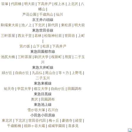
笹塚
|
代田橋
|
明大前
|
下高井戸
|
桜上水
|
上北沢
|
八
幡山
|
芦花公園
|
千歳烏山
|
仙川
京王井の頭線
駒場東大前
|
池ノ上
|
下北沢
|
新代田
|
東松原
|
明大前
東急世田谷線
三軒茶屋
|
西太子堂
|
若林
|
松陰神社前
|
世田谷
|
上町
|
宮の坂
|
山下
|
松原
|
下高井戸
東急田園都市線
池尻大橋
|
三軒茶屋
|
駒沢大学
|
桜新町
|
用賀
|
二子玉
川
東急大井町線
緑が丘
|
自由が丘
|
九品仏
|
尾山台
|
等々力
|
上野毛
|
二子玉川
東急東横線
祐天寺
|
学芸大学
|
都立大学
|
自由が丘
|
田園調布
東急目黒線
奥沢
|
田園調布
東急池上線
雪が谷大塚
|
石川台
小田急小田原線
東北沢
|
下北沢
|
世田谷代田
|
梅ヶ丘
|
豪徳寺
|
経堂
|
千歳船橋
|
祖師ヶ谷大蔵
|
成城学園前
|
喜多見