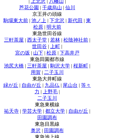
|
上北沢
|
八幡山
|
芦花公園
|
千歳烏山
|
仙川
京王井の頭線
駒場東大前
|
池ノ上
|
下北沢
|
新代田
|
東
松原
|
明大前
東急世田谷線
三軒茶屋
|
西太子堂
|
若林
|
松陰神社前
|
世田谷
|
上町
|
宮の坂
|
山下
|
松原
|
下高井戸
東急田園都市線
池尻大橋
|
三軒茶屋
|
駒沢大学
|
桜新町
|
用賀
|
二子玉川
東急大井町線
緑が丘
|
自由が丘
|
九品仏
|
尾山台
|
等々
力
|
上野毛
|
二子玉川
東急東横線
祐天寺
|
学芸大学
|
都立大学
|
自由が丘
|
田園調布
東急目黒線
奥沢
|
田園調布
東急池上線