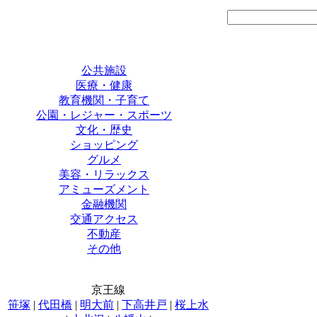
公共施設
医療・健康
教育機関・子育て
公園・レジャー・スポーツ
文化・歴史
ショッピング
グルメ
美容・リラックス
アミューズメント
金融機関
交通アクセス
不動産
その他
京王線
笹塚
|
代田橋
|
明大前
|
下高井戸
|
桜上水