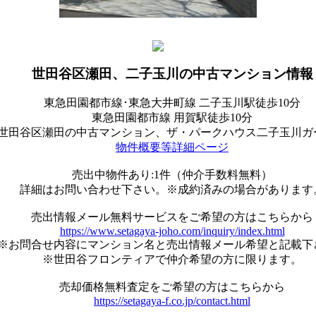
世田谷区瀬田、二子玉川の中古マンション情報
東急田園都市線･東急大井町線 二子玉川駅徒歩10分
東急田園都市線 用賀駅徒歩10分
世田谷区瀬田の中古マンション、ザ・パークハウス二子玉川ガ
物件概要等詳細ページ
売出中物件あり:1件（仲介手数料無料）
詳細はお問い合わせ下さい。※成約済みの場合があります
売出情報メール無料サービスをご希望の方はこちらから
https://www.setagaya-joho.com/inquiry/index.html
※お問合せ内容にマンション名と売出情報メール希望と記載下
※世田谷フロンティアで仲介希望の方に限ります。
売却価格無料査定をご希望の方はこちらから
https://setagaya-f.co.jp/contact.html