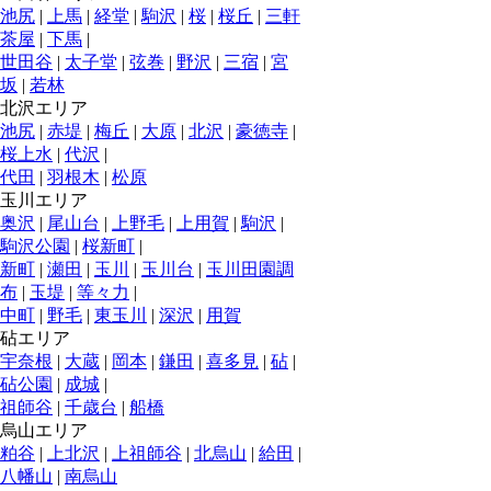
池尻
|
上馬
|
経堂
|
駒沢
|
桜
|
桜丘
|
三軒
茶屋
|
下馬
|
世田谷
|
太子堂
|
弦巻
|
野沢
|
三宿
|
宮
坂
|
若林
北沢エリア
池尻
|
赤堤
|
梅丘
|
大原
|
北沢
|
豪徳寺
|
桜上水
|
代沢
|
代田
|
羽根木
|
松原
玉川エリア
奥沢
|
尾山台
|
上野毛
|
上用賀
|
駒沢
|
駒沢公園
|
桜新町
|
新町
|
瀬田
|
玉川
|
玉川台
|
玉川田園調
布
|
玉堤
|
等々力
|
中町
|
野毛
|
東玉川
|
深沢
|
用賀
砧エリア
宇奈根
|
大蔵
|
岡本
|
鎌田
|
喜多見
|
砧
|
砧公園
|
成城
|
祖師谷
|
千歳台
|
船橋
烏山エリア
粕谷
|
上北沢
|
上祖師谷
|
北烏山
|
給田
|
八幡山
|
南烏山