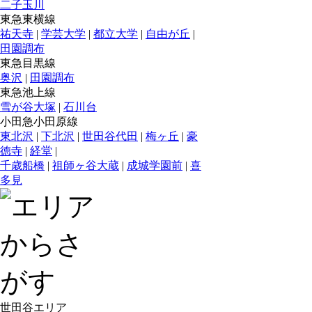
二子玉川
東急東横線
祐天寺
|
学芸大学
|
都立大学
|
自由が丘
|
田園調布
東急目黒線
奥沢
|
田園調布
東急池上線
雪が谷大塚
|
石川台
小田急小田原線
東北沢
|
下北沢
|
世田谷代田
|
梅ヶ丘
|
豪
徳寺
|
経堂
|
千歳船橋
|
祖師ヶ谷大蔵
|
成城学園前
|
喜
多見
世田谷エリア