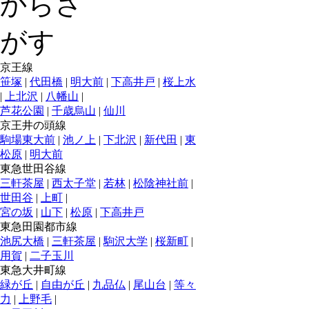
京王線
笹塚
|
代田橋
|
明大前
|
下高井戸
|
桜上水
|
上北沢
|
八幡山
|
芦花公園
|
千歳烏山
|
仙川
京王井の頭線
駒場東大前
|
池ノ上
|
下北沢
|
新代田
|
東
松原
|
明大前
東急世田谷線
三軒茶屋
|
西太子堂
|
若林
|
松陰神社前
|
世田谷
|
上町
|
宮の坂
|
山下
|
松原
|
下高井戸
東急田園都市線
池尻大橋
|
三軒茶屋
|
駒沢大学
|
桜新町
|
用賀
|
二子玉川
東急大井町線
緑が丘
|
自由が丘
|
九品仏
|
尾山台
|
等々
力
|
上野毛
|