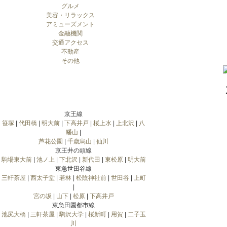
グルメ
美容・リラックス
アミューズメント
金融機関
交通アクセス
不動産
その他
京王線
笹塚
|
代田橋
|
明大前
|
下高井戸
|
桜上水
|
上北沢
|
八
幡山
|
芦花公園
|
千歳烏山
|
仙川
京王井の頭線
駒場東大前
|
池ノ上
|
下北沢
|
新代田
|
東松原
|
明大前
東急世田谷線
三軒茶屋
|
西太子堂
|
若林
|
松陰神社前
|
世田谷
|
上町
|
宮の坂
|
山下
|
松原
|
下高井戸
東急田園都市線
池尻大橋
|
三軒茶屋
|
駒沢大学
|
桜新町
|
用賀
|
二子玉
川