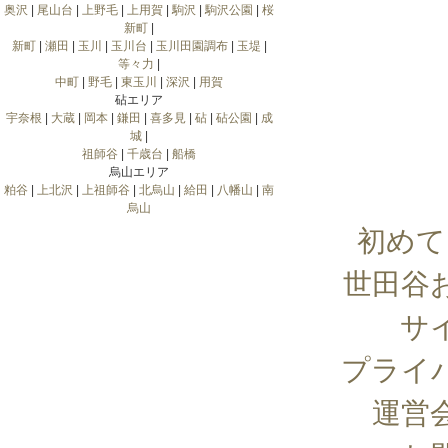
奥沢
|
尾山台
|
上野毛
|
上用賀
|
駒沢
|
駒沢公園
|
桜
新町
|
新町
|
瀬田
|
玉川
|
玉川台
|
玉川田園調布
|
玉堤
|
等々力
|
中町
|
野毛
|
東玉川
|
深沢
|
用賀
砧エリア
宇奈根
|
大蔵
|
岡本
|
鎌田
|
喜多見
|
砧
|
砧公園
|
成
城
|
祖師谷
|
千歳台
|
船橋
烏山エリア
粕谷
|
上北沢
|
上祖師谷
|
北烏山
|
給田
|
八幡山
|
南
烏山
初めて
世田谷
サ
プライ
運営