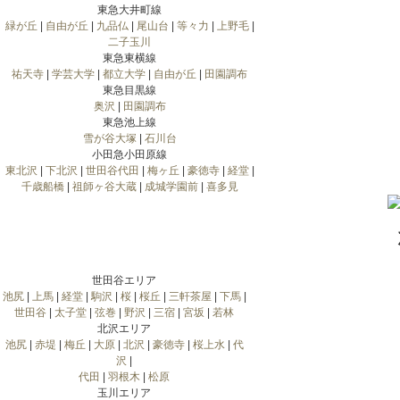
東急大井町線
緑が丘
|
自由が丘
|
九品仏
|
尾山台
|
等々力
|
上野毛
|
二子玉川
東急東横線
祐天寺
|
学芸大学
|
都立大学
|
自由が丘
|
田園調布
東急目黒線
奥沢
|
田園調布
東急池上線
雪が谷大塚
|
石川台
小田急小田原線
東北沢
|
下北沢
|
世田谷代田
|
梅ヶ丘
|
豪徳寺
|
経堂
|
千歳船橋
|
祖師ヶ谷大蔵
|
成城学園前
|
喜多見
世田谷エリア
池尻
|
上馬
|
経堂
|
駒沢
|
桜
|
桜丘
|
三軒茶屋
|
下馬
|
世田谷
|
太子堂
|
弦巻
|
野沢
|
三宿
|
宮坂
|
若林
北沢エリア
池尻
|
赤堤
|
梅丘
|
大原
|
北沢
|
豪徳寺
|
桜上水
|
代
沢
|
代田
|
羽根木
|
松原
玉川エリア