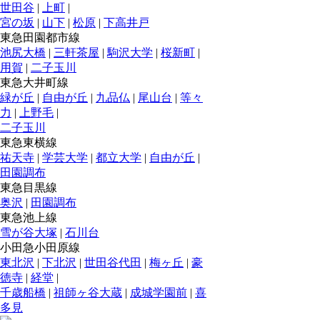
世田谷
|
上町
|
宮の坂
|
山下
|
松原
|
下高井戸
東急田園都市線
池尻大橋
|
三軒茶屋
|
駒沢大学
|
桜新町
|
用賀
|
二子玉川
東急大井町線
緑が丘
|
自由が丘
|
九品仏
|
尾山台
|
等々
力
|
上野毛
|
二子玉川
東急東横線
祐天寺
|
学芸大学
|
都立大学
|
自由が丘
|
田園調布
東急目黒線
奥沢
|
田園調布
東急池上線
雪が谷大塚
|
石川台
小田急小田原線
東北沢
|
下北沢
|
世田谷代田
|
梅ヶ丘
|
豪
徳寺
|
経堂
|
千歳船橋
|
祖師ヶ谷大蔵
|
成城学園前
|
喜
多見