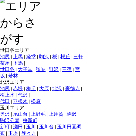
世田谷エリア
池尻
|
上馬
|
経堂
|
駒沢
|
桜
|
桜丘
|
三軒
茶屋
|
下馬
|
世田谷
|
太子堂
|
弦巻
|
野沢
|
三宿
|
宮
坂
|
若林
北沢エリア
池尻
|
赤堤
|
梅丘
|
大原
|
北沢
|
豪徳寺
|
桜上水
|
代沢
|
代田
|
羽根木
|
松原
玉川エリア
奥沢
|
尾山台
|
上野毛
|
上用賀
|
駒沢
|
駒沢公園
|
桜新町
|
新町
|
瀬田
|
玉川
|
玉川台
|
玉川田園調
布
|
玉堤
|
等々力
|