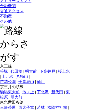
アミューズメント
金融機関
交通アクセス
不動産
その他
京王線
笹塚
|
代田橋
|
明大前
|
下高井戸
|
桜上水
|
上北沢
|
八幡山
|
芦花公園
|
千歳烏山
|
仙川
京王井の頭線
駒場東大前
|
池ノ上
|
下北沢
|
新代田
|
東
松原
|
明大前
東急世田谷線
三軒茶屋
|
西太子堂
|
若林
|
松陰神社前
|