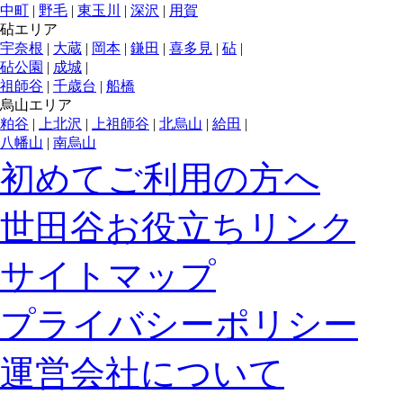
中町
|
野毛
|
東玉川
|
深沢
|
用賀
砧エリア
宇奈根
|
大蔵
|
岡本
|
鎌田
|
喜多見
|
砧
|
砧公園
|
成城
|
祖師谷
|
千歳台
|
船橋
烏山エリア
粕谷
|
上北沢
|
上祖師谷
|
北烏山
|
給田
|
八幡山
|
南烏山
初めてご利用の方へ
世田谷お役立ちリンク
サイトマップ
プライバシーポリシー
運営会社について