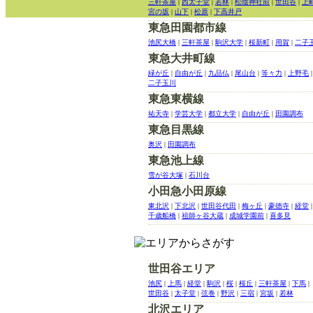
三軒茶屋
|
西太子堂
|
若林
|
松陰神社前
|
世田谷
|
上
宮の坂
|
山下
|
松原
|
下高井戸
東急田園都市線
池尻大橋
|
三軒茶屋
|
駒沢大学
|
桜新町
|
用賀
|
二子
東急大井町線
緑が丘
|
自由が丘
|
九品仏
|
尾山台
|
等々力
|
上野毛
|
二子玉川
東急東横線
祐天寺
|
学芸大学
|
都立大学
|
自由が丘
|
田園調布
東急目黒線
奥沢
|
田園調布
東急池上線
雪が谷大塚
|
石川台
小田急小田原線
東北沢
|
下北沢
|
世田谷代田
|
梅ヶ丘
|
豪徳寺
|
経堂
|
千歳船橋
|
祖師ヶ谷大蔵
|
成城学園前
|
喜多見
世田谷エリア
池尻
|
上馬
|
経堂
|
駒沢
|
桜
|
桜丘
|
三軒茶屋
|
下馬
|
世田谷
|
太子堂
|
弦巻
|
野沢
|
三宿
|
宮坂
|
若林
北沢エリア