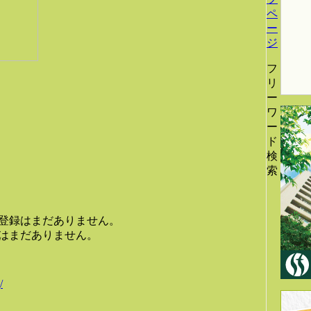
ペ
ー
ジ
フ
リ
ー
ワ
ー
ド
検
索
登録はまだありません。
はまだありません。
/