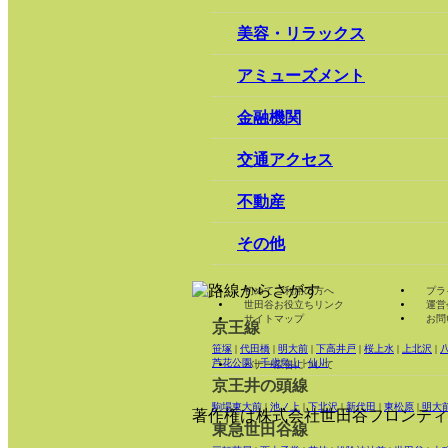
美容・リラックス
アミューズメント
金融機関
交通アクセス
不動産
その他
初めてご利用の方へ
プラ
世田谷お役立ちリンク
運営
サイトマップ
お問
京王線
笹塚
|
代田橋
|
明大前
|
下高井戸
|
桜上水
|
上北沢
|
芦花公園
|
千歳烏山
|
仙川
バナー広告について
京王井の頭線
駒場東大前
|
池ノ上
|
下北沢
|
新代田
|
東松原
|
明大
著作権は株式会社世田谷フロンティ
東急世田谷線