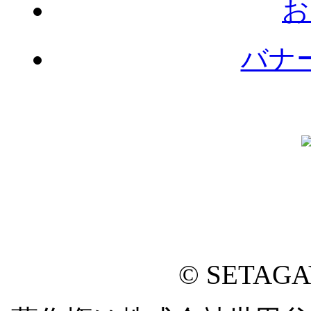
お
バナ
© SETAG