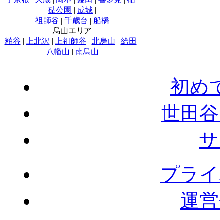
砧公園
|
成城
|
祖師谷
|
千歳台
|
船橋
烏山エリア
粕谷
|
上北沢
|
上祖師谷
|
北烏山
|
給田
|
八幡山
|
南烏山
初め
世田谷
サ
プライ
運営