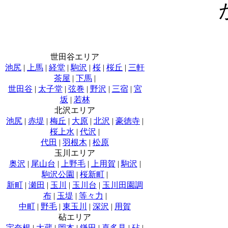
世田谷エリア
池尻
|
上馬
|
経堂
|
駒沢
|
桜
|
桜丘
|
三軒
茶屋
|
下馬
|
世田谷
|
太子堂
|
弦巻
|
野沢
|
三宿
|
宮
坂
|
若林
北沢エリア
池尻
|
赤堤
|
梅丘
|
大原
|
北沢
|
豪徳寺
|
桜上水
|
代沢
|
代田
|
羽根木
|
松原
玉川エリア
奥沢
|
尾山台
|
上野毛
|
上用賀
|
駒沢
|
駒沢公園
|
桜新町
|
新町
|
瀬田
|
玉川
|
玉川台
|
玉川田園調
布
|
玉堤
|
等々力
|
中町
|
野毛
|
東玉川
|
深沢
|
用賀
砧エリア
宇奈根
|
大蔵
|
岡本
|
鎌田
|
喜多見
|
砧
|