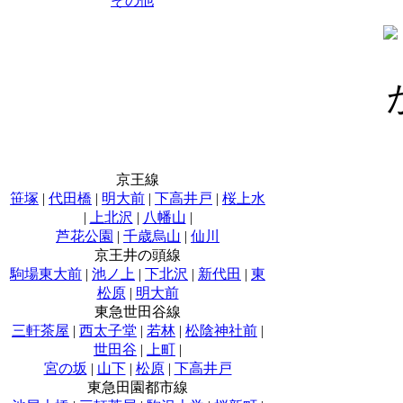
その他
京王線
笹塚
|
代田橋
|
明大前
|
下高井戸
|
桜上水
|
上北沢
|
八幡山
|
芦花公園
|
千歳烏山
|
仙川
京王井の頭線
駒場東大前
|
池ノ上
|
下北沢
|
新代田
|
東
松原
|
明大前
東急世田谷線
三軒茶屋
|
西太子堂
|
若林
|
松陰神社前
|
世田谷
|
上町
|
宮の坂
|
山下
|
松原
|
下高井戸
東急田園都市線