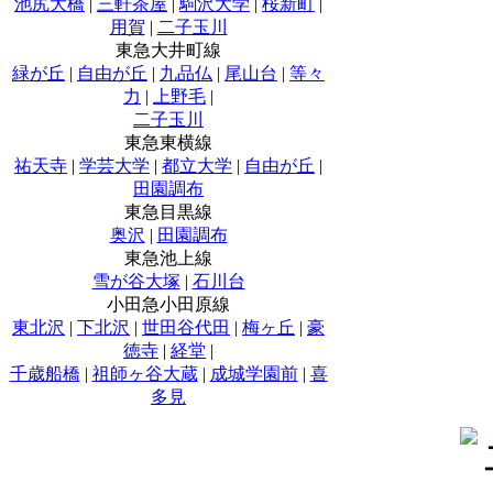
池尻大橋
|
三軒茶屋
|
駒沢大学
|
桜新町
|
用賀
|
二子玉川
東急大井町線
緑が丘
|
自由が丘
|
九品仏
|
尾山台
|
等々
力
|
上野毛
|
二子玉川
東急東横線
祐天寺
|
学芸大学
|
都立大学
|
自由が丘
|
田園調布
東急目黒線
奥沢
|
田園調布
東急池上線
雪が谷大塚
|
石川台
小田急小田原線
東北沢
|
下北沢
|
世田谷代田
|
梅ヶ丘
|
豪
徳寺
|
経堂
|
千歳船橋
|
祖師ヶ谷大蔵
|
成城学園前
|
喜
多見