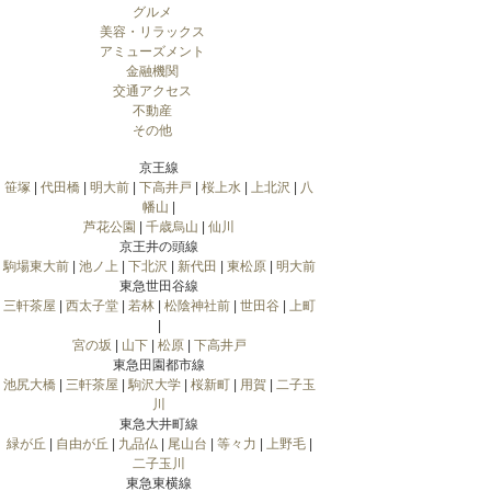
グルメ
美容・リラックス
アミューズメント
金融機関
交通アクセス
不動産
その他
京王線
笹塚
|
代田橋
|
明大前
|
下高井戸
|
桜上水
|
上北沢
|
八
幡山
|
芦花公園
|
千歳烏山
|
仙川
京王井の頭線
駒場東大前
|
池ノ上
|
下北沢
|
新代田
|
東松原
|
明大前
東急世田谷線
三軒茶屋
|
西太子堂
|
若林
|
松陰神社前
|
世田谷
|
上町
|
宮の坂
|
山下
|
松原
|
下高井戸
東急田園都市線
池尻大橋
|
三軒茶屋
|
駒沢大学
|
桜新町
|
用賀
|
二子玉
川
東急大井町線
緑が丘
|
自由が丘
|
九品仏
|
尾山台
|
等々力
|
上野毛
|
二子玉川
東急東横線