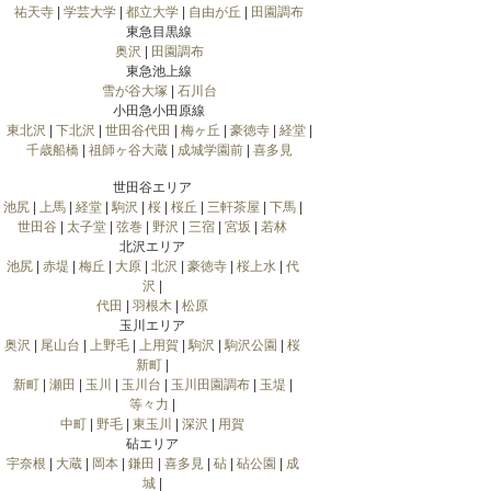
祐天寺
|
学芸大学
|
都立大学
|
自由が丘
|
田園調布
東急目黒線
奥沢
|
田園調布
東急池上線
雪が谷大塚
|
石川台
小田急小田原線
東北沢
|
下北沢
|
世田谷代田
|
梅ヶ丘
|
豪徳寺
|
経堂
|
千歳船橋
|
祖師ヶ谷大蔵
|
成城学園前
|
喜多見
世田谷エリア
池尻
|
上馬
|
経堂
|
駒沢
|
桜
|
桜丘
|
三軒茶屋
|
下馬
|
世田谷
|
太子堂
|
弦巻
|
野沢
|
三宿
|
宮坂
|
若林
北沢エリア
池尻
|
赤堤
|
梅丘
|
大原
|
北沢
|
豪徳寺
|
桜上水
|
代
沢
|
代田
|
羽根木
|
松原
玉川エリア
奥沢
|
尾山台
|
上野毛
|
上用賀
|
駒沢
|
駒沢公園
|
桜
新町
|
新町
|
瀬田
|
玉川
|
玉川台
|
玉川田園調布
|
玉堤
|
等々力
|
中町
|
野毛
|
東玉川
|
深沢
|
用賀
砧エリア
宇奈根
|
大蔵
|
岡本
|
鎌田
|
喜多見
|
砧
|
砧公園
|
成
城
|