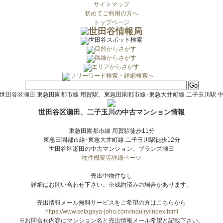
サイトマップ
初めてご利用の方へ
トップページ
世田谷区瀬田 東急田園都市線 用賀駅、東急田園都市線･東急大井町線 二子玉川駅 
世田谷区瀬田、二子玉川の中古マンション情報
東急田園都市線 用賀駅徒歩11分
東急田園都市線･東急大井町線 二子玉川駅徒歩12分
世田谷区瀬田の中古マンション、ブランズ瀬田
物件概要等詳細ページ
売出中物件なし
詳細はお問い合わせ下さい。※成約済みの場合があります。
売出情報メール無料サービスをご希望の方はこちらから
https://www.setagaya-joho.com/inquiry/index.html
※お問合せ内容にマンション名と売出情報メール希望と記載下さい。