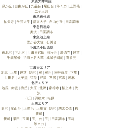
東急大井町線
緑が丘
|
自由が丘
|
九品仏
|
尾山台
|
等々力
|
上野毛
|
二子玉川
東急東横線
祐天寺
|
学芸大学
|
都立大学
|
自由が丘
|
田園調布
東急目黒線
奥沢
|
田園調布
東急池上線
雪が谷大塚
|
石川台
小田急小田原線
東北沢
|
下北沢
|
世田谷代田
|
梅ヶ丘
|
豪徳寺
|
経堂
|
千歳船橋
|
祖師ヶ谷大蔵
|
成城学園前
|
喜多見
世田谷エリア
池尻
|
上馬
|
経堂
|
駒沢
|
桜
|
桜丘
|
三軒茶屋
|
下馬
|
世田谷
|
太子堂
|
弦巻
|
野沢
|
三宿
|
宮坂
|
若林
北沢エリア
池尻
|
赤堤
|
梅丘
|
大原
|
北沢
|
豪徳寺
|
桜上水
|
代
沢
|
代田
|
羽根木
|
松原
玉川エリア
奥沢
|
尾山台
|
上野毛
|
上用賀
|
駒沢
|
駒沢公園
|
桜
新町
|
新町
|
瀬田
|
玉川
|
玉川台
|
玉川田園調布
|
玉堤
|
等々力
|