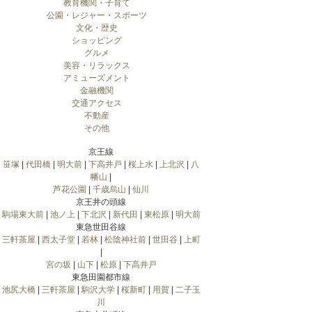
教育機関・子育て
公園・レジャー・スポーツ
文化・歴史
ショッピング
グルメ
美容・リラックス
アミューズメント
金融機関
交通アクセス
不動産
その他
京王線
笹塚
|
代田橋
|
明大前
|
下高井戸
|
桜上水
|
上北沢
|
八
幡山
|
芦花公園
|
千歳烏山
|
仙川
京王井の頭線
駒場東大前
|
池ノ上
|
下北沢
|
新代田
|
東松原
|
明大前
東急世田谷線
三軒茶屋
|
西太子堂
|
若林
|
松陰神社前
|
世田谷
|
上町
|
宮の坂
|
山下
|
松原
|
下高井戸
東急田園都市線
池尻大橋
|
三軒茶屋
|
駒沢大学
|
桜新町
|
用賀
|
二子玉
川