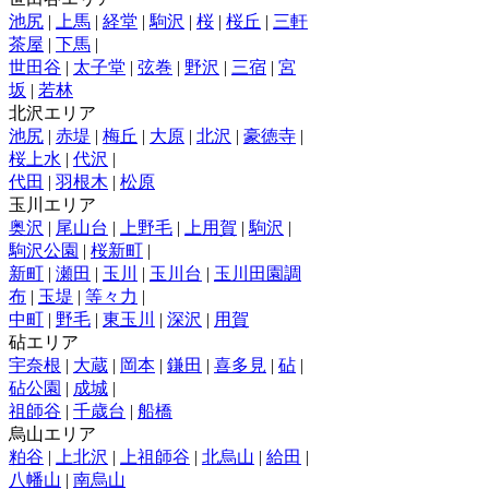
池尻
|
上馬
|
経堂
|
駒沢
|
桜
|
桜丘
|
三軒
茶屋
|
下馬
|
世田谷
|
太子堂
|
弦巻
|
野沢
|
三宿
|
宮
坂
|
若林
北沢エリア
池尻
|
赤堤
|
梅丘
|
大原
|
北沢
|
豪徳寺
|
桜上水
|
代沢
|
代田
|
羽根木
|
松原
玉川エリア
奥沢
|
尾山台
|
上野毛
|
上用賀
|
駒沢
|
駒沢公園
|
桜新町
|
新町
|
瀬田
|
玉川
|
玉川台
|
玉川田園調
布
|
玉堤
|
等々力
|
中町
|
野毛
|
東玉川
|
深沢
|
用賀
砧エリア
宇奈根
|
大蔵
|
岡本
|
鎌田
|
喜多見
|
砧
|
砧公園
|
成城
|
祖師谷
|
千歳台
|
船橋
烏山エリア
粕谷
|
上北沢
|
上祖師谷
|
北烏山
|
給田
|
八幡山
|
南烏山