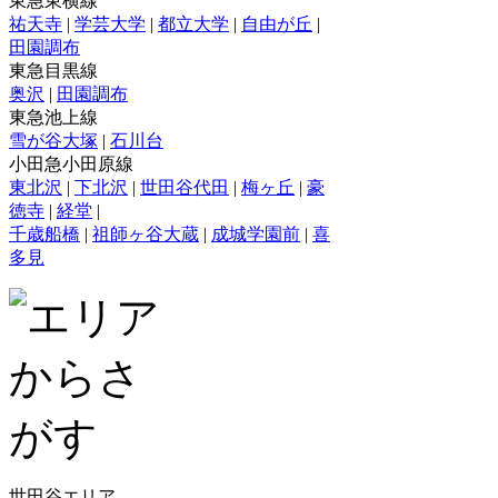
東急東横線
祐天寺
|
学芸大学
|
都立大学
|
自由が丘
|
田園調布
東急目黒線
奥沢
|
田園調布
東急池上線
雪が谷大塚
|
石川台
小田急小田原線
東北沢
|
下北沢
|
世田谷代田
|
梅ヶ丘
|
豪
徳寺
|
経堂
|
千歳船橋
|
祖師ヶ谷大蔵
|
成城学園前
|
喜
多見
世田谷エリア