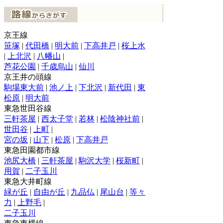
京王線
笹塚
|
代田橋
|
明大前
|
下高井戸
|
桜上水
|
上北沢
|
八幡山
|
芦花公園
|
千歳烏山
|
仙川
京王井の頭線
駒場東大前
|
池ノ上
|
下北沢
|
新代田
|
東
松原
|
明大前
東急世田谷線
三軒茶屋
|
西太子堂
|
若林
|
松陰神社前
|
世田谷
|
上町
|
宮の坂
|
山下
|
松原
|
下高井戸
東急田園都市線
池尻大橋
|
三軒茶屋
|
駒沢大学
|
桜新町
|
用賀
|
二子玉川
東急大井町線
緑が丘
|
自由が丘
|
九品仏
|
尾山台
|
等々
力
|
上野毛
|
二子玉川