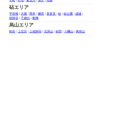
中町
|
野毛
|
東玉川
|
深沢
|
用賀
砧エリア
宇奈根
|
大蔵
|
岡本
|
鎌田
|
喜多見
|
砧
|
砧公園
|
成城
|
祖師谷
|
千歳台
|
船橋
烏山エリア
粕谷
|
上北沢
|
上祖師谷
|
北烏山
|
給田
|
八幡山
|
南烏山