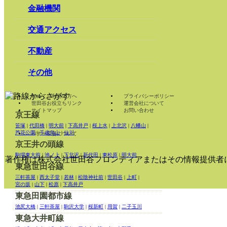
金融機関
交通アクセス
不動産
その他
初めてご利用の方へ
プライバシーポリシー
世田谷お役立ちリンク
運営会社について
サイトマップ
お問い合わせ
京王線
笹塚
|
代田橋
|
明大前
|
下高井戸
|
桜上水
|
上北沢
|
八幡山
|
芦花公園
|
千歳烏山
|
仙川
バナー広告について
京王井の頭線
駒場東大前
|
池ノ上
|
下北沢
|
新代田
|
東松原
|
明大前
著作権は株式会社世田谷フロンティアまたはその情報提供者
東急世田谷線
三軒茶屋
|
西太子堂
|
若林
|
松陰神社前
|
世田谷
|
上町
|
宮の坂
|
山下
|
松原
|
下高井戸
東急田園都市線
池尻大橋
|
三軒茶屋
|
駒沢大学
|
桜新町
|
用賀
|
二子玉川
東急大井町線