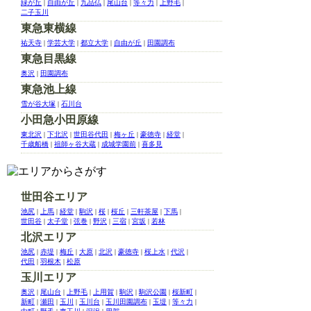
緑が丘
|
自由が丘
|
九品仏
|
尾山台
|
等々力
|
上野毛
|
二子玉川
東急東横線
祐天寺
|
学芸大学
|
都立大学
|
自由が丘
|
田園調布
東急目黒線
奥沢
|
田園調布
東急池上線
雪が谷大塚
|
石川台
小田急小田原線
東北沢
|
下北沢
|
世田谷代田
|
梅ヶ丘
|
豪徳寺
|
経堂
|
千歳船橋
|
祖師ヶ谷大蔵
|
成城学園前
|
喜多見
世田谷エリア
池尻
|
上馬
|
経堂
|
駒沢
|
桜
|
桜丘
|
三軒茶屋
|
下馬
|
世田谷
|
太子堂
|
弦巻
|
野沢
|
三宿
|
宮坂
|
若林
北沢エリア
池尻
|
赤堤
|
梅丘
|
大原
|
北沢
|
豪徳寺
|
桜上水
|
代沢
|
代田
|
羽根木
|
松原
玉川エリア
奥沢
|
尾山台
|
上野毛
|
上用賀
|
駒沢
|
駒沢公園
|
桜新町
|
新町
|
瀬田
|
玉川
|
玉川台
|
玉川田園調布
|
玉堤
|
等々力
|