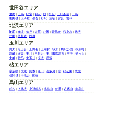
世田谷エリア
池尻
|
上馬
|
経堂
|
駒沢
|
桜
|
桜丘
|
三軒茶屋
|
下馬
|
世田谷
|
太子堂
|
弦巻
|
野沢
|
三宿
|
宮坂
|
若林
北沢エリア
池尻
|
赤堤
|
梅丘
|
大原
|
北沢
|
豪徳寺
|
桜上水
|
代沢
|
代田
|
羽根木
|
松原
玉川エリア
奥沢
|
尾山台
|
上野毛
|
上用賀
|
駒沢
|
駒沢公園
|
桜新町
|
新町
|
瀬田
|
玉川
|
玉川台
|
玉川田園調布
|
玉堤
|
等々力
|
中町
|
野毛
|
東玉川
|
深沢
|
用賀
砧エリア
宇奈根
|
大蔵
|
岡本
|
鎌田
|
喜多見
|
砧
|
砧公園
|
成城
|
祖師谷
|
千歳台
|
船橋
烏山エリア
粕谷
|
上北沢
|
上祖師谷
|
北烏山
|
給田
|
八幡山
|
南烏山