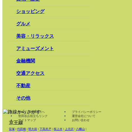
ショッピング
グルメ
美容・リラックス
アミューズメント
金融機関
交通アクセス
不動産
その他
初めてご利用の方へ
プライバシーポリシー
世田谷お役立ちリンク
運営会社について
サイトマップ
お問い合わせ
京王線
笹塚
|
代田橋
|
明大前
|
下高井戸
|
桜上水
|
上北沢
|
八幡山
|