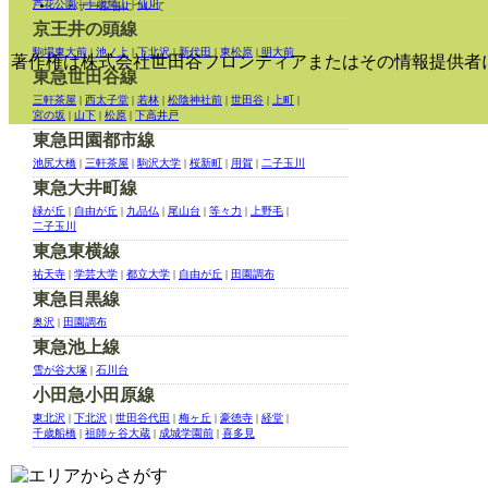
芦花公園
|
千歳烏山
|
仙川
バナー広告について
京王井の頭線
駒場東大前
|
池ノ上
|
下北沢
|
新代田
|
東松原
|
明大前
著作権は株式会社世田谷フロンティアまたはその情報提供者
東急世田谷線
三軒茶屋
|
西太子堂
|
若林
|
松陰神社前
|
世田谷
|
上町
|
宮の坂
|
山下
|
松原
|
下高井戸
東急田園都市線
池尻大橋
|
三軒茶屋
|
駒沢大学
|
桜新町
|
用賀
|
二子玉川
東急大井町線
緑が丘
|
自由が丘
|
九品仏
|
尾山台
|
等々力
|
上野毛
|
二子玉川
東急東横線
祐天寺
|
学芸大学
|
都立大学
|
自由が丘
|
田園調布
東急目黒線
奥沢
|
田園調布
東急池上線
雪が谷大塚
|
石川台
小田急小田原線
東北沢
|
下北沢
|
世田谷代田
|
梅ヶ丘
|
豪徳寺
|
経堂
|
千歳船橋
|
祖師ヶ谷大蔵
|
成城学園前
|
喜多見