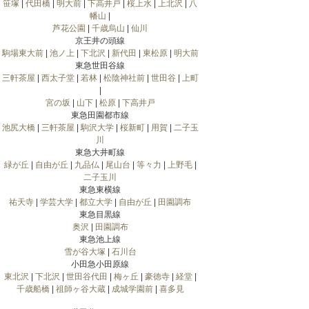
笹塚
|
代田橋
|
明大前
|
下高井戸
|
桜上水
|
上北沢
|
八
幡山
|
芦花公園
|
千歳烏山
|
仙川
京王井の頭線
駒場東大前
|
池ノ上
|
下北沢
|
新代田
|
東松原
|
明大前
東急世田谷線
三軒茶屋
|
西太子堂
|
若林
|
松陰神社前
|
世田谷
|
上町
|
宮の坂
|
山下
|
松原
|
下高井戸
東急田園都市線
池尻大橋
|
三軒茶屋
|
駒沢大学
|
桜新町
|
用賀
|
二子玉
川
東急大井町線
緑が丘
|
自由が丘
|
九品仏
|
尾山台
|
等々力
|
上野毛
|
二子玉川
東急東横線
祐天寺
|
学芸大学
|
都立大学
|
自由が丘
|
田園調布
東急目黒線
奥沢
|
田園調布
東急池上線
雪が谷大塚
|
石川台
小田急小田原線
東北沢
|
下北沢
|
世田谷代田
|
梅ヶ丘
|
豪徳寺
|
経堂
|
千歳船橋
|
祖師ヶ谷大蔵
|
成城学園前
|
喜多見