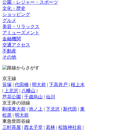
公園・レジャー・スポーツ
文化・歴史
ショッピング
グルメ
美容・リラックス
アミューズメント
金融機関
交通アクセス
不動産
その他
京王線
笹塚
|
代田橋
|
明大前
|
下高井戸
|
桜上水
|
上北沢
|
八幡山
|
芦花公園
|
千歳烏山
|
仙川
京王井の頭線
駒場東大前
|
池ノ上
|
下北沢
|
新代田
|
東
松原
|
明大前
東急世田谷線
三軒茶屋
|
西太子堂
|
若林
|
松陰神社前
|