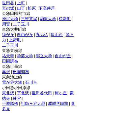
世田谷
|
上町
|
宮の坂
|
山下
|
松原
|
下高井戸
東急田園都市線
池尻大橋
|
三軒茶屋
|
駒沢大学
|
桜新町
|
用賀
|
二子玉川
東急大井町線
緑が丘
|
自由が丘
|
九品仏
|
尾山台
|
等々
力
|
上野毛
|
二子玉川
東急東横線
祐天寺
|
学芸大学
|
都立大学
|
自由が丘
|
田園調布
東急目黒線
奥沢
|
田園調布
東急池上線
雪が谷大塚
|
石川台
小田急小田原線
東北沢
|
下北沢
|
世田谷代田
|
梅ヶ丘
|
豪
徳寺
|
経堂
|
千歳船橋
|
祖師ヶ谷大蔵
|
成城学園前
|
喜
多見