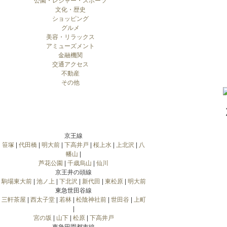
公園・レジャー・スポーツ
文化・歴史
ショッピング
グルメ
美容・リラックス
アミューズメント
金融機関
交通アクセス
不動産
その他
京王線
笹塚
|
代田橋
|
明大前
|
下高井戸
|
桜上水
|
上北沢
|
八
幡山
|
芦花公園
|
千歳烏山
|
仙川
京王井の頭線
駒場東大前
|
池ノ上
|
下北沢
|
新代田
|
東松原
|
明大前
東急世田谷線
三軒茶屋
|
西太子堂
|
若林
|
松陰神社前
|
世田谷
|
上町
|
宮の坂
|
山下
|
松原
|
下高井戸