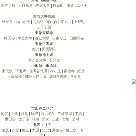
東急田園都市線
池尻大橋
|
三軒茶屋
|
駒沢大学
|
桜新町
|
用賀
|
二子玉
川
東急大井町線
緑が丘
|
自由が丘
|
九品仏
|
尾山台
|
等々力
|
上野毛
|
二子玉川
東急東横線
祐天寺
|
学芸大学
|
都立大学
|
自由が丘
|
田園調布
東急目黒線
奥沢
|
田園調布
東急池上線
雪が谷大塚
|
石川台
小田急小田原線
東北沢
|
下北沢
|
世田谷代田
|
梅ヶ丘
|
豪徳寺
|
経堂
|
千歳船橋
|
祖師ヶ谷大蔵
|
成城学園前
|
喜多見
世田谷エリア
池尻
|
上馬
|
経堂
|
駒沢
|
桜
|
桜丘
|
三軒茶屋
|
下馬
|
世田谷
|
太子堂
|
弦巻
|
野沢
|
三宿
|
宮坂
|
若林
北沢エリア
池尻
|
赤堤
|
梅丘
|
大原
|
北沢
|
豪徳寺
|
桜上水
|
代
沢
|