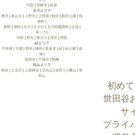
代田
|
羽根木
|
松原
玉川エリア
奥沢
|
尾山台
|
上野毛
|
上用賀
|
駒沢
|
駒沢公園
|
桜
新町
|
新町
|
瀬田
|
玉川
|
玉川台
|
玉川田園調布
|
玉堤
|
等々力
|
中町
|
野毛
|
東玉川
|
深沢
|
用賀
砧エリア
宇奈根
|
大蔵
|
岡本
|
鎌田
|
喜多見
|
砧
|
砧公園
|
成
城
|
祖師谷
|
千歳台
|
船橋
烏山エリア
粕谷
|
上北沢
|
上祖師谷
|
北烏山
|
給田
|
八幡山
|
南
烏山
初めて
世田谷
サ
プライ