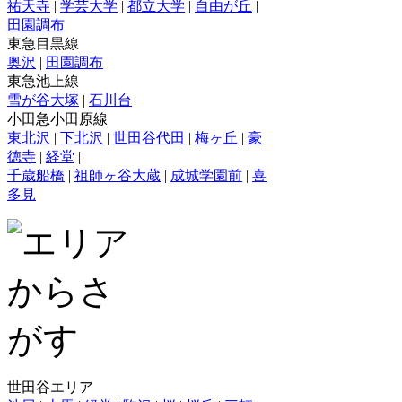
祐天寺
|
学芸大学
|
都立大学
|
自由が丘
|
田園調布
東急目黒線
奥沢
|
田園調布
東急池上線
雪が谷大塚
|
石川台
小田急小田原線
東北沢
|
下北沢
|
世田谷代田
|
梅ヶ丘
|
豪
徳寺
|
経堂
|
千歳船橋
|
祖師ヶ谷大蔵
|
成城学園前
|
喜
多見
世田谷エリア