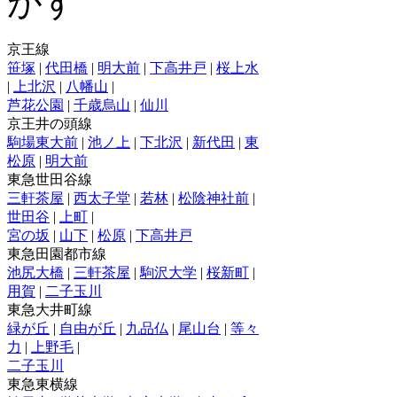
京王線
笹塚
|
代田橋
|
明大前
|
下高井戸
|
桜上水
|
上北沢
|
八幡山
|
芦花公園
|
千歳烏山
|
仙川
京王井の頭線
駒場東大前
|
池ノ上
|
下北沢
|
新代田
|
東
松原
|
明大前
東急世田谷線
三軒茶屋
|
西太子堂
|
若林
|
松陰神社前
|
世田谷
|
上町
|
宮の坂
|
山下
|
松原
|
下高井戸
東急田園都市線
池尻大橋
|
三軒茶屋
|
駒沢大学
|
桜新町
|
用賀
|
二子玉川
東急大井町線
緑が丘
|
自由が丘
|
九品仏
|
尾山台
|
等々
力
|
上野毛
|
二子玉川
東急東横線