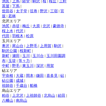
池尻
|
上馬
|
経堂
|
駒沢
|
桜
|
桜丘
|
三軒
茶屋
|
下馬
|
世田谷
|
太子堂
|
弦巻
|
野沢
|
三宿
|
宮
坂
|
若林
北沢エリア
池尻
|
赤堤
|
梅丘
|
大原
|
北沢
|
豪徳寺
|
桜上水
|
代沢
|
代田
|
羽根木
|
松原
玉川エリア
奥沢
|
尾山台
|
上野毛
|
上用賀
|
駒沢
|
駒沢公園
|
桜新町
|
新町
|
瀬田
|
玉川
|
玉川台
|
玉川田園調
布
|
玉堤
|
等々力
|
中町
|
野毛
|
東玉川
|
深沢
|
用賀
砧エリア
宇奈根
|
大蔵
|
岡本
|
鎌田
|
喜多見
|
砧
|
砧公園
|
成城
|
祖師谷
|
千歳台
|
船橋
烏山エリア
粕谷
|
上北沢
|
上祖師谷
|
北烏山
|
給田
|
八幡山
|
南烏山