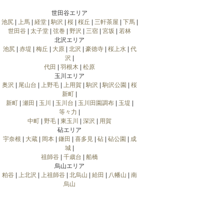
世田谷エリア
池尻
|
上馬
|
経堂
|
駒沢
|
桜
|
桜丘
|
三軒茶屋
|
下馬
|
世田谷
|
太子堂
|
弦巻
|
野沢
|
三宿
|
宮坂
|
若林
北沢エリア
池尻
|
赤堤
|
梅丘
|
大原
|
北沢
|
豪徳寺
|
桜上水
|
代
沢
|
代田
|
羽根木
|
松原
玉川エリア
奥沢
|
尾山台
|
上野毛
|
上用賀
|
駒沢
|
駒沢公園
|
桜
新町
|
新町
|
瀬田
|
玉川
|
玉川台
|
玉川田園調布
|
玉堤
|
等々力
|
中町
|
野毛
|
東玉川
|
深沢
|
用賀
砧エリア
宇奈根
|
大蔵
|
岡本
|
鎌田
|
喜多見
|
砧
|
砧公園
|
成
城
|
祖師谷
|
千歳台
|
船橋
烏山エリア
粕谷
|
上北沢
|
上祖師谷
|
北烏山
|
給田
|
八幡山
|
南
烏山