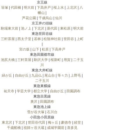
京王線
笹塚
|
代田橋
|
明大前
|
下高井戸
|
桜上水
|
上北沢
|
八
幡山
|
芦花公園
|
千歳烏山
|
仙川
京王井の頭線
駒場東大前
|
池ノ上
|
下北沢
|
新代田
|
東松原
|
明大前
東急世田谷線
三軒茶屋
|
西太子堂
|
若林
|
松陰神社前
|
世田谷
|
上町
|
宮の坂
|
山下
|
松原
|
下高井戸
東急田園都市線
池尻大橋
|
三軒茶屋
|
駒沢大学
|
桜新町
|
用賀
|
二子玉
川
東急大井町線
緑が丘
|
自由が丘
|
九品仏
|
尾山台
|
等々力
|
上野毛
|
二子玉川
東急東横線
祐天寺
|
学芸大学
|
都立大学
|
自由が丘
|
田園調布
東急目黒線
奥沢
|
田園調布
東急池上線
雪が谷大塚
|
石川台
小田急小田原線
東北沢
|
下北沢
|
世田谷代田
|
梅ヶ丘
|
豪徳寺
|
経堂
|
千歳船橋
|
祖師ヶ谷大蔵
|
成城学園前
|
喜多見