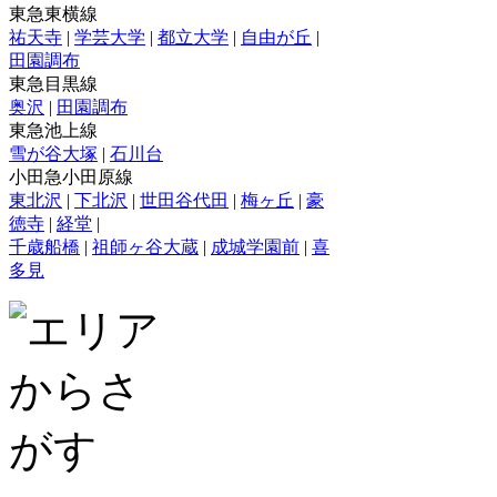
東急東横線
祐天寺
|
学芸大学
|
都立大学
|
自由が丘
|
田園調布
東急目黒線
奥沢
|
田園調布
東急池上線
雪が谷大塚
|
石川台
小田急小田原線
東北沢
|
下北沢
|
世田谷代田
|
梅ヶ丘
|
豪
徳寺
|
経堂
|
千歳船橋
|
祖師ヶ谷大蔵
|
成城学園前
|
喜
多見