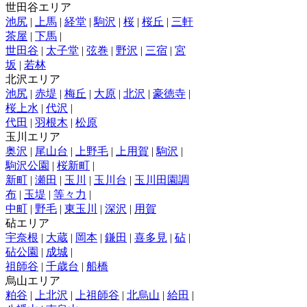
世田谷エリア
池尻
|
上馬
|
経堂
|
駒沢
|
桜
|
桜丘
|
三軒
茶屋
|
下馬
|
世田谷
|
太子堂
|
弦巻
|
野沢
|
三宿
|
宮
坂
|
若林
北沢エリア
池尻
|
赤堤
|
梅丘
|
大原
|
北沢
|
豪徳寺
|
桜上水
|
代沢
|
代田
|
羽根木
|
松原
玉川エリア
奥沢
|
尾山台
|
上野毛
|
上用賀
|
駒沢
|
駒沢公園
|
桜新町
|
新町
|
瀬田
|
玉川
|
玉川台
|
玉川田園調
布
|
玉堤
|
等々力
|
中町
|
野毛
|
東玉川
|
深沢
|
用賀
砧エリア
宇奈根
|
大蔵
|
岡本
|
鎌田
|
喜多見
|
砧
|
砧公園
|
成城
|
祖師谷
|
千歳台
|
船橋
烏山エリア
粕谷
|
上北沢
|
上祖師谷
|
北烏山
|
給田
|