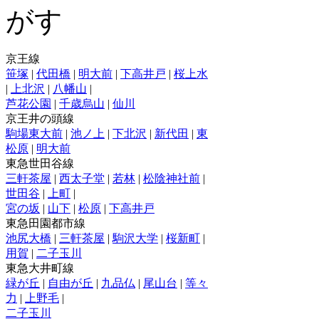
京王線
笹塚
|
代田橋
|
明大前
|
下高井戸
|
桜上水
|
上北沢
|
八幡山
|
芦花公園
|
千歳烏山
|
仙川
京王井の頭線
駒場東大前
|
池ノ上
|
下北沢
|
新代田
|
東
松原
|
明大前
東急世田谷線
三軒茶屋
|
西太子堂
|
若林
|
松陰神社前
|
世田谷
|
上町
|
宮の坂
|
山下
|
松原
|
下高井戸
東急田園都市線
池尻大橋
|
三軒茶屋
|
駒沢大学
|
桜新町
|
用賀
|
二子玉川
東急大井町線
緑が丘
|
自由が丘
|
九品仏
|
尾山台
|
等々
力
|
上野毛
|
二子玉川