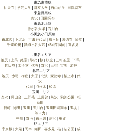
東急東横線
祐天寺
|
学芸大学
|
都立大学
|
自由が丘
|
田園調布
東急目黒線
奥沢
|
田園調布
東急池上線
雪が谷大塚
|
石川台
小田急小田原線
東北沢
|
下北沢
|
世田谷代田
|
梅ヶ丘
|
豪徳寺
|
経堂
|
千歳船橋
|
祖師ヶ谷大蔵
|
成城学園前
|
喜多見
世田谷エリア
池尻
|
上馬
|
経堂
|
駒沢
|
桜
|
桜丘
|
三軒茶屋
|
下馬
|
世田谷
|
太子堂
|
弦巻
|
野沢
|
三宿
|
宮坂
|
若林
北沢エリア
池尻
|
赤堤
|
梅丘
|
大原
|
北沢
|
豪徳寺
|
桜上水
|
代
沢
|
代田
|
羽根木
|
松原
玉川エリア
奥沢
|
尾山台
|
上野毛
|
上用賀
|
駒沢
|
駒沢公園
|
桜
新町
|
新町
|
瀬田
|
玉川
|
玉川台
|
玉川田園調布
|
玉堤
|
等々力
|
中町
|
野毛
|
東玉川
|
深沢
|
用賀
砧エリア
宇奈根
|
大蔵
|
岡本
|
鎌田
|
喜多見
|
砧
|
砧公園
|
成