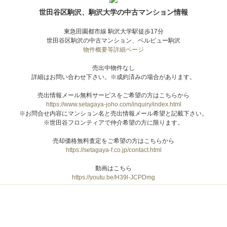
世田谷区駒沢、駒沢大学の中古マンション情報
東急田園都市線 駒沢大学駅徒歩17分
世田谷区駒沢の中古マンション、ベルビュー駒沢
物件概要等詳細ページ
売出中物件なし
詳細はお問い合わせ下さい。※成約済みの場合があります。
売出情報メール無料サービスをご希望の方はこちらから
https://www.setagaya-joho.com/inquiry/index.html
※お問合せ内容にマンション名と売出情報メール希望と記載下さい。
※世田谷フロンティアで仲介希望の方に限ります。
売却価格無料査定をご希望の方はこちらから
https://setagaya-f.co.jp/contact.html
動画はこちら
https://youtu.be/H39l-JCPDmg