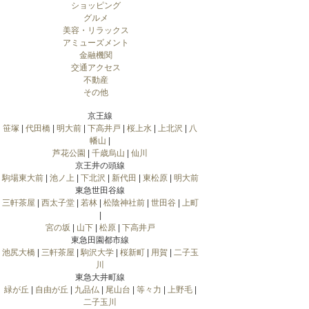
ショッピング
グルメ
美容・リラックス
アミューズメント
金融機関
交通アクセス
不動産
その他
京王線
笹塚
|
代田橋
|
明大前
|
下高井戸
|
桜上水
|
上北沢
|
八
幡山
|
芦花公園
|
千歳烏山
|
仙川
京王井の頭線
駒場東大前
|
池ノ上
|
下北沢
|
新代田
|
東松原
|
明大前
東急世田谷線
三軒茶屋
|
西太子堂
|
若林
|
松陰神社前
|
世田谷
|
上町
|
宮の坂
|
山下
|
松原
|
下高井戸
東急田園都市線
池尻大橋
|
三軒茶屋
|
駒沢大学
|
桜新町
|
用賀
|
二子玉
川
東急大井町線
緑が丘
|
自由が丘
|
九品仏
|
尾山台
|
等々力
|
上野毛
|
二子玉川