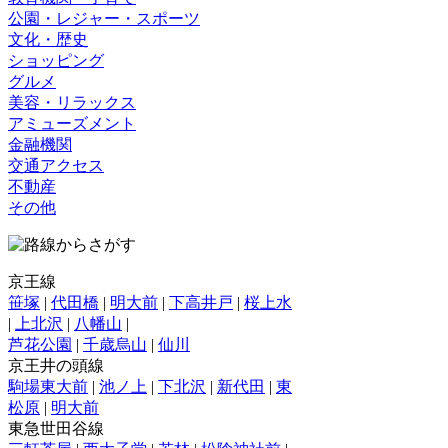
公園・レジャー・スポーツ
文化・歴史
ショッピング
グルメ
美容・リラックス
アミューズメント
金融機関
交通アクセス
不動産
その他
京王線
笹塚
|
代田橋
|
明大前
|
下高井戸
|
桜上水
|
上北沢
|
八幡山
|
芦花公園
|
千歳烏山
|
仙川
京王井の頭線
駒場東大前
|
池ノ上
|
下北沢
|
新代田
|
東
松原
|
明大前
東急世田谷線