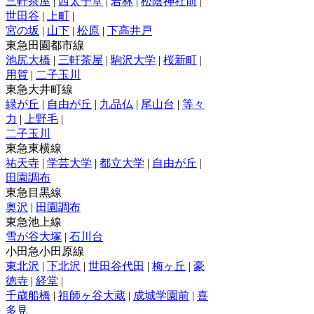
三軒茶屋
|
西太子堂
|
若林
|
松陰神社前
|
世田谷
|
上町
|
宮の坂
|
山下
|
松原
|
下高井戸
東急田園都市線
池尻大橋
|
三軒茶屋
|
駒沢大学
|
桜新町
|
用賀
|
二子玉川
東急大井町線
緑が丘
|
自由が丘
|
九品仏
|
尾山台
|
等々
力
|
上野毛
|
二子玉川
東急東横線
祐天寺
|
学芸大学
|
都立大学
|
自由が丘
|
田園調布
東急目黒線
奥沢
|
田園調布
東急池上線
雪が谷大塚
|
石川台
小田急小田原線
東北沢
|
下北沢
|
世田谷代田
|
梅ヶ丘
|
豪
徳寺
|
経堂
|
千歳船橋
|
祖師ヶ谷大蔵
|
成城学園前
|
喜
多見