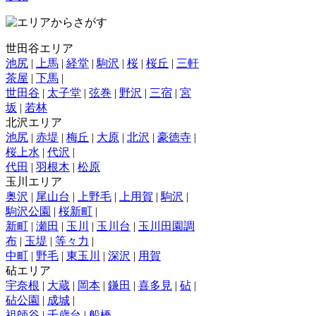
世田谷エリア
池尻
|
上馬
|
経堂
|
駒沢
|
桜
|
桜丘
|
三軒
茶屋
|
下馬
|
世田谷
|
太子堂
|
弦巻
|
野沢
|
三宿
|
宮
坂
|
若林
北沢エリア
池尻
|
赤堤
|
梅丘
|
大原
|
北沢
|
豪徳寺
|
桜上水
|
代沢
|
代田
|
羽根木
|
松原
玉川エリア
奥沢
|
尾山台
|
上野毛
|
上用賀
|
駒沢
|
駒沢公園
|
桜新町
|
新町
|
瀬田
|
玉川
|
玉川台
|
玉川田園調
布
|
玉堤
|
等々力
|
中町
|
野毛
|
東玉川
|
深沢
|
用賀
砧エリア
宇奈根
|
大蔵
|
岡本
|
鎌田
|
喜多見
|
砧
|
砧公園
|
成城
|
祖師谷
|
千歳台
|
船橋