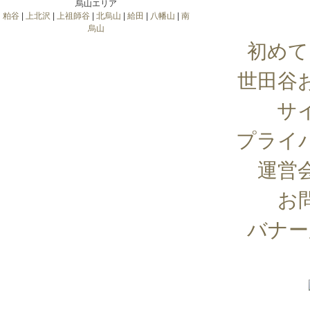
烏山エリア
粕谷
|
上北沢
|
上祖師谷
|
北烏山
|
給田
|
八幡山
|
南
烏山
初めて
世田谷
サ
プライ
運営
お
バナー