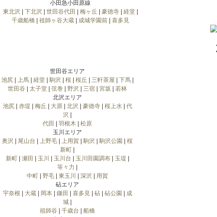
小田急小田原線
東北沢
|
下北沢
|
世田谷代田
|
梅ヶ丘
|
豪徳寺
|
経堂
|
千歳船橋
|
祖師ヶ谷大蔵
|
成城学園前
|
喜多見
世田谷エリア
池尻
|
上馬
|
経堂
|
駒沢
|
桜
|
桜丘
|
三軒茶屋
|
下馬
|
世田谷
|
太子堂
|
弦巻
|
野沢
|
三宿
|
宮坂
|
若林
北沢エリア
池尻
|
赤堤
|
梅丘
|
大原
|
北沢
|
豪徳寺
|
桜上水
|
代
沢
|
代田
|
羽根木
|
松原
玉川エリア
奥沢
|
尾山台
|
上野毛
|
上用賀
|
駒沢
|
駒沢公園
|
桜
新町
|
新町
|
瀬田
|
玉川
|
玉川台
|
玉川田園調布
|
玉堤
|
等々力
|
中町
|
野毛
|
東玉川
|
深沢
|
用賀
砧エリア
宇奈根
|
大蔵
|
岡本
|
鎌田
|
喜多見
|
砧
|
砧公園
|
成
城
|
祖師谷
|
千歳台
|
船橋