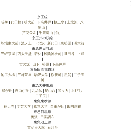
京王線
笹塚
|
代田橋
|
明大前
|
下高井戸
|
桜上水
|
上北沢
|
八
幡山
|
芦花公園
|
千歳烏山
|
仙川
京王井の頭線
駒場東大前
|
池ノ上
|
下北沢
|
新代田
|
東松原
|
明大前
東急世田谷線
三軒茶屋
|
西太子堂
|
若林
|
松陰神社前
|
世田谷
|
上町
|
宮の坂
|
山下
|
松原
|
下高井戸
東急田園都市線
池尻大橋
|
三軒茶屋
|
駒沢大学
|
桜新町
|
用賀
|
二子玉
川
東急大井町線
緑が丘
|
自由が丘
|
九品仏
|
尾山台
|
等々力
|
上野毛
|
二子玉川
東急東横線
祐天寺
|
学芸大学
|
都立大学
|
自由が丘
|
田園調布
東急目黒線
奥沢
|
田園調布
東急池上線
雪が谷大塚
|
石川台