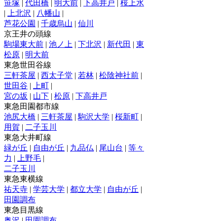
笹塚
|
代田橋
|
明大前
|
下高井戸
|
桜上水
|
上北沢
|
八幡山
|
芦花公園
|
千歳烏山
|
仙川
京王井の頭線
駒場東大前
|
池ノ上
|
下北沢
|
新代田
|
東
松原
|
明大前
東急世田谷線
三軒茶屋
|
西太子堂
|
若林
|
松陰神社前
|
世田谷
|
上町
|
宮の坂
|
山下
|
松原
|
下高井戸
東急田園都市線
池尻大橋
|
三軒茶屋
|
駒沢大学
|
桜新町
|
用賀
|
二子玉川
東急大井町線
緑が丘
|
自由が丘
|
九品仏
|
尾山台
|
等々
力
|
上野毛
|
二子玉川
東急東横線
祐天寺
|
学芸大学
|
都立大学
|
自由が丘
|
田園調布
東急目黒線
奥沢
|
田園調布