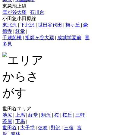
東急池上線
雪が谷大塚
|
石川台
小田急小田原線
東北沢
|
下北沢
|
世田谷代田
|
梅ヶ丘
|
豪
徳寺
|
経堂
|
千歳船橋
|
祖師ヶ谷大蔵
|
成城学園前
|
喜
多見
世田谷エリア
池尻
|
上馬
|
経堂
|
駒沢
|
桜
|
桜丘
|
三軒
茶屋
|
下馬
|
世田谷
|
太子堂
|
弦巻
|
野沢
|
三宿
|
宮
坂
|
若林