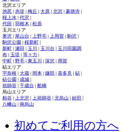
北沢エリア
池尻
|
赤堤
|
梅丘
|
大原
|
北沢
|
豪徳寺
|
桜上水
|
代沢
|
代田
|
羽根木
|
松原
玉川エリア
奥沢
|
尾山台
|
上野毛
|
上用賀
|
駒沢
|
駒沢公園
|
桜新町
|
新町
|
瀬田
|
玉川
|
玉川台
|
玉川田園調
布
|
玉堤
|
等々力
|
中町
|
野毛
|
東玉川
|
深沢
|
用賀
砧エリア
宇奈根
|
大蔵
|
岡本
|
鎌田
|
喜多見
|
砧
|
砧公園
|
成城
|
祖師谷
|
千歳台
|
船橋
烏山エリア
粕谷
|
上北沢
|
上祖師谷
|
北烏山
|
給田
|
八幡山
|
南烏山
初めてご利用の方へ