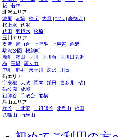
坂
|
若林
北沢エリア
池尻
|
赤堤
|
梅丘
|
大原
|
北沢
|
豪徳寺
|
桜上水
|
代沢
|
代田
|
羽根木
|
松原
玉川エリア
奥沢
|
尾山台
|
上野毛
|
上用賀
|
駒沢
|
駒沢公園
|
桜新町
|
新町
|
瀬田
|
玉川
|
玉川台
|
玉川田園調
布
|
玉堤
|
等々力
|
中町
|
野毛
|
東玉川
|
深沢
|
用賀
砧エリア
宇奈根
|
大蔵
|
岡本
|
鎌田
|
喜多見
|
砧
|
砧公園
|
成城
|
祖師谷
|
千歳台
|
船橋
烏山エリア
粕谷
|
上北沢
|
上祖師谷
|
北烏山
|
給田
|
八幡山
|
南烏山
初めてご利用の方へ