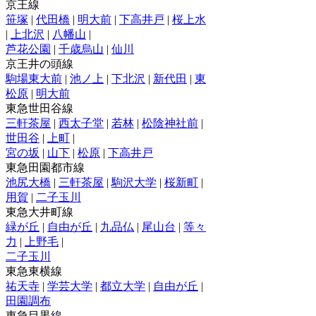
京王線
笹塚
|
代田橋
|
明大前
|
下高井戸
|
桜上水
|
上北沢
|
八幡山
|
芦花公園
|
千歳烏山
|
仙川
京王井の頭線
駒場東大前
|
池ノ上
|
下北沢
|
新代田
|
東
松原
|
明大前
東急世田谷線
三軒茶屋
|
西太子堂
|
若林
|
松陰神社前
|
世田谷
|
上町
|
宮の坂
|
山下
|
松原
|
下高井戸
東急田園都市線
池尻大橋
|
三軒茶屋
|
駒沢大学
|
桜新町
|
用賀
|
二子玉川
東急大井町線
緑が丘
|
自由が丘
|
九品仏
|
尾山台
|
等々
力
|
上野毛
|
二子玉川
東急東横線
祐天寺
|
学芸大学
|
都立大学
|
自由が丘
|
田園調布
東急目黒線