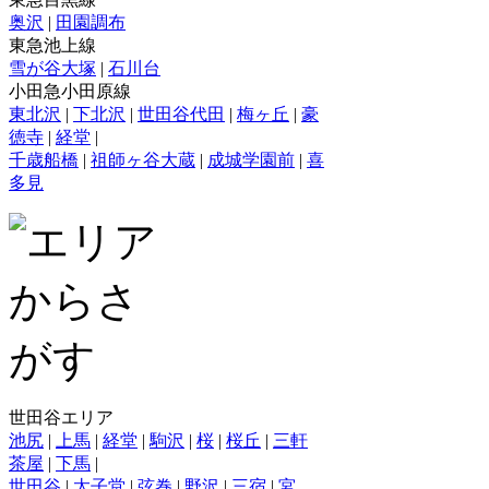
奥沢
|
田園調布
東急池上線
雪が谷大塚
|
石川台
小田急小田原線
東北沢
|
下北沢
|
世田谷代田
|
梅ヶ丘
|
豪
徳寺
|
経堂
|
千歳船橋
|
祖師ヶ谷大蔵
|
成城学園前
|
喜
多見
世田谷エリア
池尻
|
上馬
|
経堂
|
駒沢
|
桜
|
桜丘
|
三軒
茶屋
|
下馬
|
世田谷
|
太子堂
|
弦巻
|
野沢
|
三宿
|
宮