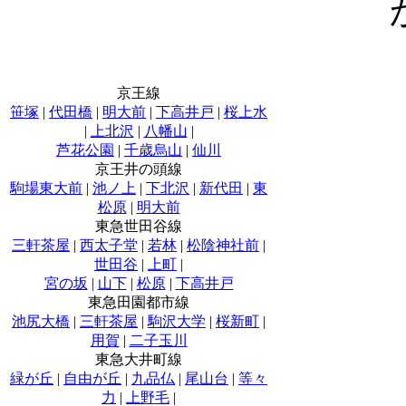
京王線
笹塚
|
代田橋
|
明大前
|
下高井戸
|
桜上水
|
上北沢
|
八幡山
|
芦花公園
|
千歳烏山
|
仙川
京王井の頭線
駒場東大前
|
池ノ上
|
下北沢
|
新代田
|
東
松原
|
明大前
東急世田谷線
三軒茶屋
|
西太子堂
|
若林
|
松陰神社前
|
世田谷
|
上町
|
宮の坂
|
山下
|
松原
|
下高井戸
東急田園都市線
池尻大橋
|
三軒茶屋
|
駒沢大学
|
桜新町
|
用賀
|
二子玉川
東急大井町線
緑が丘
|
自由が丘
|
九品仏
|
尾山台
|
等々
力
|
上野毛
|