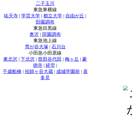
二子玉川
東急東横線
祐天寺
|
学芸大学
|
都立大学
|
自由が丘
|
田園調布
東急目黒線
奥沢
|
田園調布
東急池上線
雪が谷大塚
|
石川台
小田急小田原線
東北沢
|
下北沢
|
世田谷代田
|
梅ヶ丘
|
豪
徳寺
|
経堂
|
千歳船橋
|
祖師ヶ谷大蔵
|
成城学園前
|
喜
多見