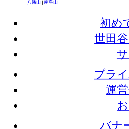
八幡山
|
南烏山
初め
世田谷
サ
プライ
運営
お
バナ