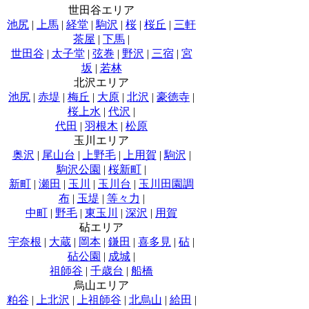
世田谷エリア
池尻
|
上馬
|
経堂
|
駒沢
|
桜
|
桜丘
|
三軒
茶屋
|
下馬
|
世田谷
|
太子堂
|
弦巻
|
野沢
|
三宿
|
宮
坂
|
若林
北沢エリア
池尻
|
赤堤
|
梅丘
|
大原
|
北沢
|
豪徳寺
|
桜上水
|
代沢
|
代田
|
羽根木
|
松原
玉川エリア
奥沢
|
尾山台
|
上野毛
|
上用賀
|
駒沢
|
駒沢公園
|
桜新町
|
新町
|
瀬田
|
玉川
|
玉川台
|
玉川田園調
布
|
玉堤
|
等々力
|
中町
|
野毛
|
東玉川
|
深沢
|
用賀
砧エリア
宇奈根
|
大蔵
|
岡本
|
鎌田
|
喜多見
|
砧
|
砧公園
|
成城
|
祖師谷
|
千歳台
|
船橋
烏山エリア
粕谷
|
上北沢
|
上祖師谷
|
北烏山
|
給田
|