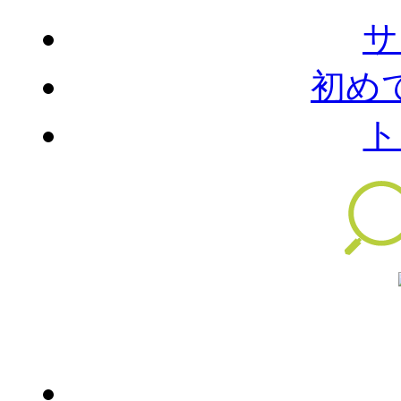
サ
初め
ト