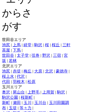
世田谷エリア
池尻
|
上馬
|
経堂
|
駒沢
|
桜
|
桜丘
|
三軒
茶屋
|
下馬
|
世田谷
|
太子堂
|
弦巻
|
野沢
|
三宿
|
宮
坂
|
若林
北沢エリア
池尻
|
赤堤
|
梅丘
|
大原
|
北沢
|
豪徳寺
|
桜上水
|
代沢
|
代田
|
羽根木
|
松原
玉川エリア
奥沢
|
尾山台
|
上野毛
|
上用賀
|
駒沢
|
駒沢公園
|
桜新町
|
新町
|
瀬田
|
玉川
|
玉川台
|
玉川田園調
布
|
玉堤
|
等々力
|