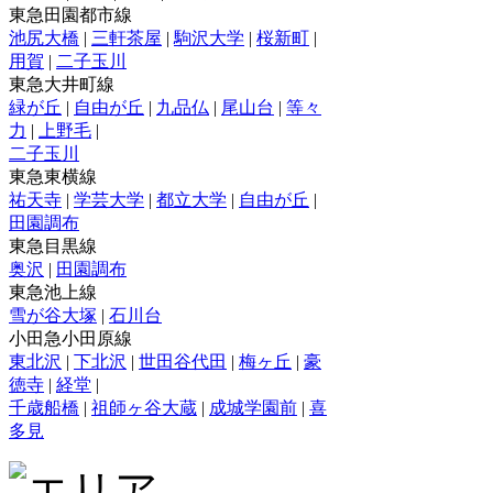
東急田園都市線
池尻大橋
|
三軒茶屋
|
駒沢大学
|
桜新町
|
用賀
|
二子玉川
東急大井町線
緑が丘
|
自由が丘
|
九品仏
|
尾山台
|
等々
力
|
上野毛
|
二子玉川
東急東横線
祐天寺
|
学芸大学
|
都立大学
|
自由が丘
|
田園調布
東急目黒線
奥沢
|
田園調布
東急池上線
雪が谷大塚
|
石川台
小田急小田原線
東北沢
|
下北沢
|
世田谷代田
|
梅ヶ丘
|
豪
徳寺
|
経堂
|
千歳船橋
|
祖師ヶ谷大蔵
|
成城学園前
|
喜
多見