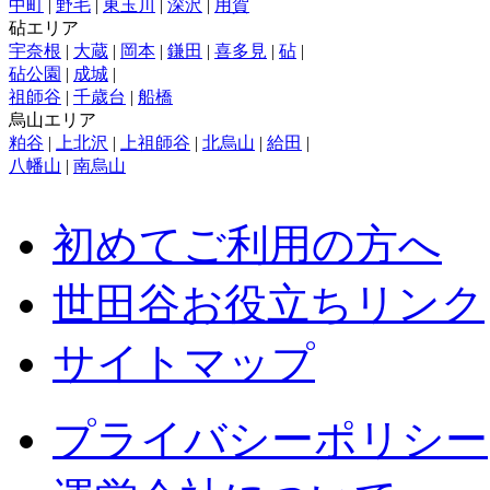
中町
|
野毛
|
東玉川
|
深沢
|
用賀
砧エリア
宇奈根
|
大蔵
|
岡本
|
鎌田
|
喜多見
|
砧
|
砧公園
|
成城
|
祖師谷
|
千歳台
|
船橋
烏山エリア
粕谷
|
上北沢
|
上祖師谷
|
北烏山
|
給田
|
八幡山
|
南烏山
初めてご利用の方へ
世田谷お役立ちリンク
サイトマップ
プライバシーポリシー