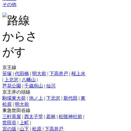
その他
京王線
笹塚
|
代田橋
|
明大前
|
下高井戸
|
桜上水
|
上北沢
|
八幡山
|
芦花公園
|
千歳烏山
|
仙川
京王井の頭線
駒場東大前
|
池ノ上
|
下北沢
|
新代田
|
東
松原
|
明大前
東急世田谷線
三軒茶屋
|
西太子堂
|
若林
|
松陰神社前
|
世田谷
|
上町
|
宮の坂
|
山下
|
松原
|
下高井戸