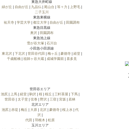
東急大井町線
緑が丘
|
自由が丘
|
九品仏
|
尾山台
|
等々力
|
上野毛
|
二子玉川
東急東横線
祐天寺
|
学芸大学
|
都立大学
|
自由が丘
|
田園調布
東急目黒線
奥沢
|
田園調布
東急池上線
雪が谷大塚
|
石川台
小田急小田原線
東北沢
|
下北沢
|
世田谷代田
|
梅ヶ丘
|
豪徳寺
|
経堂
|
千歳船橋
|
祖師ヶ谷大蔵
|
成城学園前
|
喜多見
世田谷エリア
池尻
|
上馬
|
経堂
|
駒沢
|
桜
|
桜丘
|
三軒茶屋
|
下馬
|
世田谷
|
太子堂
|
弦巻
|
野沢
|
三宿
|
宮坂
|
若林
北沢エリア
池尻
|
赤堤
|
梅丘
|
大原
|
北沢
|
豪徳寺
|
桜上水
|
代
沢
|
代田
|
羽根木
|
松原
玉川エリア