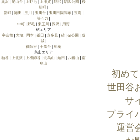
奥沢
|
尾山台
|
上野毛
|
上用賀
|
駒沢
|
駒沢公園
|
桜
新町
|
新町
|
瀬田
|
玉川
|
玉川台
|
玉川田園調布
|
玉堤
|
等々力
|
中町
|
野毛
|
東玉川
|
深沢
|
用賀
砧エリア
宇奈根
|
大蔵
|
岡本
|
鎌田
|
喜多見
|
砧
|
砧公園
|
成
城
|
祖師谷
|
千歳台
|
船橋
烏山エリア
粕谷
|
上北沢
|
上祖師谷
|
北烏山
|
給田
|
八幡山
|
南
烏山
初めて
世田谷
サ
プライ
運営