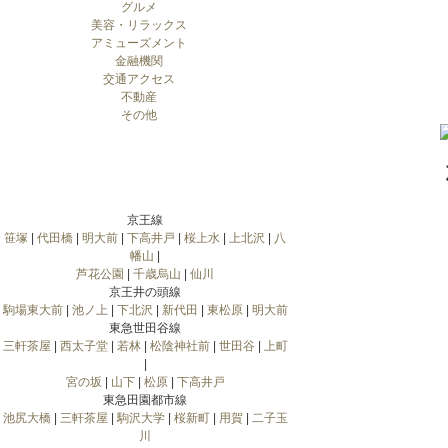
グルメ
美容・リラックス
アミューズメント
金融機関
交通アクセス
不動産
その他
京王線
笹塚
|
代田橋
|
明大前
|
下高井戸
|
桜上水
|
上北沢
|
八
幡山
|
芦花公園
|
千歳烏山
|
仙川
京王井の頭線
駒場東大前
|
池ノ上
|
下北沢
|
新代田
|
東松原
|
明大前
東急世田谷線
三軒茶屋
|
西太子堂
|
若林
|
松陰神社前
|
世田谷
|
上町
|
宮の坂
|
山下
|
松原
|
下高井戸
東急田園都市線
池尻大橋
|
三軒茶屋
|
駒沢大学
|
桜新町
|
用賀
|
二子玉
川