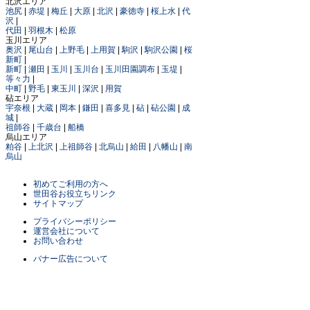
北沢エリア
池尻
|
赤堤
|
梅丘
|
大原
|
北沢
|
豪徳寺
|
桜上水
|
代
沢
|
代田
|
羽根木
|
松原
玉川エリア
奥沢
|
尾山台
|
上野毛
|
上用賀
|
駒沢
|
駒沢公園
|
桜
新町
|
新町
|
瀬田
|
玉川
|
玉川台
|
玉川田園調布
|
玉堤
|
等々力
|
中町
|
野毛
|
東玉川
|
深沢
|
用賀
砧エリア
宇奈根
|
大蔵
|
岡本
|
鎌田
|
喜多見
|
砧
|
砧公園
|
成
城
|
祖師谷
|
千歳台
|
船橋
烏山エリア
粕谷
|
上北沢
|
上祖師谷
|
北烏山
|
給田
|
八幡山
|
南
烏山
初めてご利用の方へ
世田谷お役立ちリンク
サイトマップ
プライバシーポリシー
運営会社について
お問い合わせ
バナー広告について