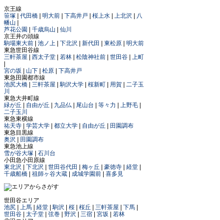
京王線
笹塚
|
代田橋
|
明大前
|
下高井戸
|
桜上水
|
上北沢
|
八
幡山
|
芦花公園
|
千歳烏山
|
仙川
京王井の頭線
駒場東大前
|
池ノ上
|
下北沢
|
新代田
|
東松原
|
明大前
東急世田谷線
三軒茶屋
|
西太子堂
|
若林
|
松陰神社前
|
世田谷
|
上町
|
宮の坂
|
山下
|
松原
|
下高井戸
東急田園都市線
池尻大橋
|
三軒茶屋
|
駒沢大学
|
桜新町
|
用賀
|
二子玉
川
東急大井町線
緑が丘
|
自由が丘
|
九品仏
|
尾山台
|
等々力
|
上野毛
|
二子玉川
東急東横線
祐天寺
|
学芸大学
|
都立大学
|
自由が丘
|
田園調布
東急目黒線
奥沢
|
田園調布
東急池上線
雪が谷大塚
|
石川台
小田急小田原線
東北沢
|
下北沢
|
世田谷代田
|
梅ヶ丘
|
豪徳寺
|
経堂
|
千歳船橋
|
祖師ヶ谷大蔵
|
成城学園前
|
喜多見
世田谷エリア
池尻
|
上馬
|
経堂
|
駒沢
|
桜
|
桜丘
|
三軒茶屋
|
下馬
|
世田谷
|
太子堂
|
弦巻
|
野沢
|
三宿
|
宮坂
|
若林