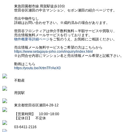
東急田園都市線 用賀駅徒歩10分
世田谷区瀬田の中古マンション、セボン瀬田の紹介ページです。
売出中物件なし
詳細はお問い合わせ下さい。※成約済みの場合があります。
世田谷フロンティアは仲介手数料無料～半額サービスや買取り、
売出情報無料メールサービスを行っております。
物件概要等詳細ページ
をご覧のうえ、お気軽にご相談ください。
売出情報メール無料サービスをご希望の方はこちらから
https://www.setagaya-joho.com/inquiry/index.html
※お問合せ内容にマンション名と売出情報メール希望と記載下さい。
動画はこちら
https://youtu.be/XrtmTFrAeX0
不動産
用賀駅
東京都世田谷区瀬田4-28-12
【営業時間】 10:00~18:00
【定休日】 不定休
03-6411-2116