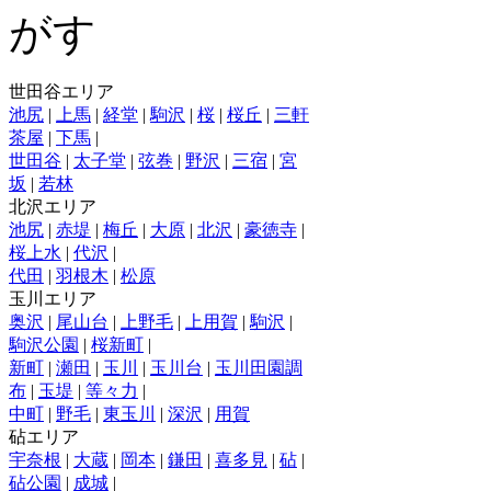
世田谷エリア
池尻
|
上馬
|
経堂
|
駒沢
|
桜
|
桜丘
|
三軒
茶屋
|
下馬
|
世田谷
|
太子堂
|
弦巻
|
野沢
|
三宿
|
宮
坂
|
若林
北沢エリア
池尻
|
赤堤
|
梅丘
|
大原
|
北沢
|
豪徳寺
|
桜上水
|
代沢
|
代田
|
羽根木
|
松原
玉川エリア
奥沢
|
尾山台
|
上野毛
|
上用賀
|
駒沢
|
駒沢公園
|
桜新町
|
新町
|
瀬田
|
玉川
|
玉川台
|
玉川田園調
布
|
玉堤
|
等々力
|
中町
|
野毛
|
東玉川
|
深沢
|
用賀
砧エリア
宇奈根
|
大蔵
|
岡本
|
鎌田
|
喜多見
|
砧
|
砧公園
|
成城
|