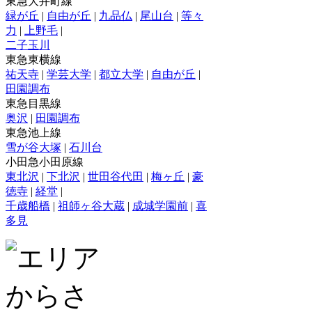
東急大井町線
緑が丘
|
自由が丘
|
九品仏
|
尾山台
|
等々
力
|
上野毛
|
二子玉川
東急東横線
祐天寺
|
学芸大学
|
都立大学
|
自由が丘
|
田園調布
東急目黒線
奥沢
|
田園調布
東急池上線
雪が谷大塚
|
石川台
小田急小田原線
東北沢
|
下北沢
|
世田谷代田
|
梅ヶ丘
|
豪
徳寺
|
経堂
|
千歳船橋
|
祖師ヶ谷大蔵
|
成城学園前
|
喜
多見