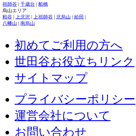
祖師谷
|
千歳台
|
船橋
烏山エリア
粕谷
|
上北沢
|
上祖師谷
|
北烏山
|
給田
|
八幡山
|
南烏山
初めてご利用の方へ
世田谷お役立ちリンク
サイトマップ
プライバシーポリシー
運営会社について
お問い合わせ