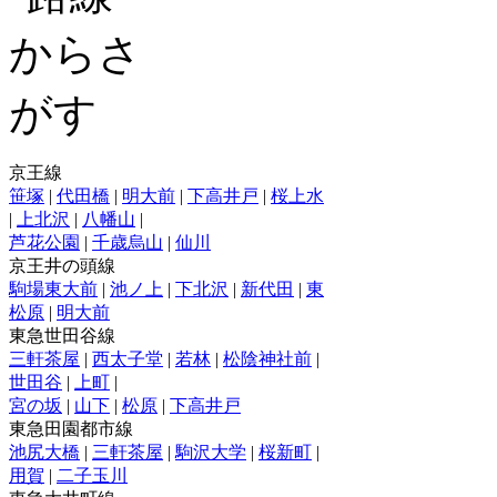
京王線
笹塚
|
代田橋
|
明大前
|
下高井戸
|
桜上水
|
上北沢
|
八幡山
|
芦花公園
|
千歳烏山
|
仙川
京王井の頭線
駒場東大前
|
池ノ上
|
下北沢
|
新代田
|
東
松原
|
明大前
東急世田谷線
三軒茶屋
|
西太子堂
|
若林
|
松陰神社前
|
世田谷
|
上町
|
宮の坂
|
山下
|
松原
|
下高井戸
東急田園都市線
池尻大橋
|
三軒茶屋
|
駒沢大学
|
桜新町
|
用賀
|
二子玉川