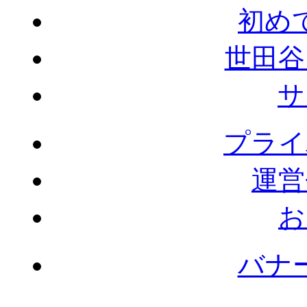
初め
世田谷
サ
プライ
運営
お
バナ