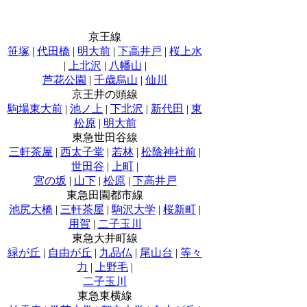
京王線
笹塚
|
代田橋
|
明大前
|
下高井戸
|
桜上水
|
上北沢
|
八幡山
|
芦花公園
|
千歳烏山
|
仙川
京王井の頭線
駒場東大前
|
池ノ上
|
下北沢
|
新代田
|
東
松原
|
明大前
東急世田谷線
三軒茶屋
|
西太子堂
|
若林
|
松陰神社前
|
世田谷
|
上町
|
宮の坂
|
山下
|
松原
|
下高井戸
東急田園都市線
池尻大橋
|
三軒茶屋
|
駒沢大学
|
桜新町
|
用賀
|
二子玉川
東急大井町線
緑が丘
|
自由が丘
|
九品仏
|
尾山台
|
等々
力
|
上野毛
|
二子玉川
東急東横線