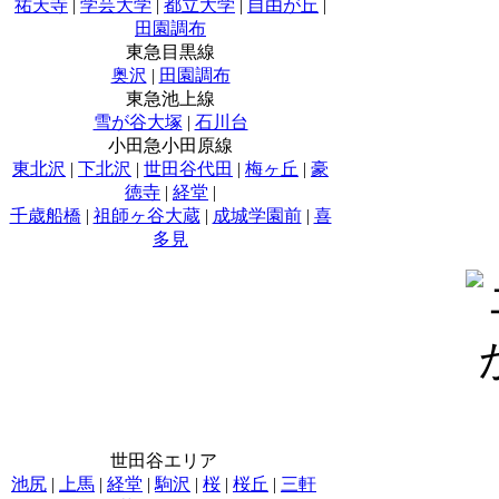
祐天寺
|
学芸大学
|
都立大学
|
自由が丘
|
田園調布
東急目黒線
奥沢
|
田園調布
東急池上線
雪が谷大塚
|
石川台
小田急小田原線
東北沢
|
下北沢
|
世田谷代田
|
梅ヶ丘
|
豪
徳寺
|
経堂
|
千歳船橋
|
祖師ヶ谷大蔵
|
成城学園前
|
喜
多見
世田谷エリア
池尻
|
上馬
|
経堂
|
駒沢
|
桜
|
桜丘
|
三軒