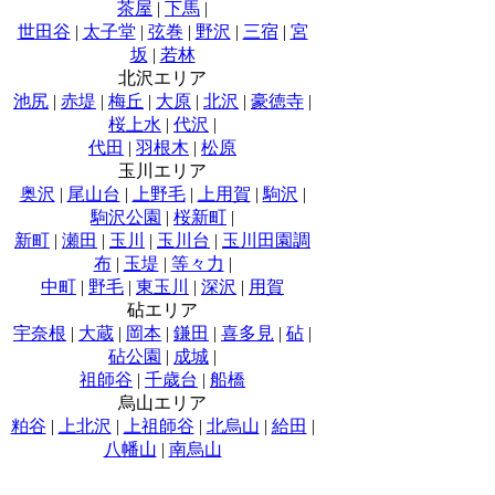
茶屋
|
下馬
|
世田谷
|
太子堂
|
弦巻
|
野沢
|
三宿
|
宮
坂
|
若林
北沢エリア
池尻
|
赤堤
|
梅丘
|
大原
|
北沢
|
豪徳寺
|
桜上水
|
代沢
|
代田
|
羽根木
|
松原
玉川エリア
奥沢
|
尾山台
|
上野毛
|
上用賀
|
駒沢
|
駒沢公園
|
桜新町
|
新町
|
瀬田
|
玉川
|
玉川台
|
玉川田園調
布
|
玉堤
|
等々力
|
中町
|
野毛
|
東玉川
|
深沢
|
用賀
砧エリア
宇奈根
|
大蔵
|
岡本
|
鎌田
|
喜多見
|
砧
|
砧公園
|
成城
|
祖師谷
|
千歳台
|
船橋
烏山エリア
粕谷
|
上北沢
|
上祖師谷
|
北烏山
|
給田
|
八幡山
|
南烏山