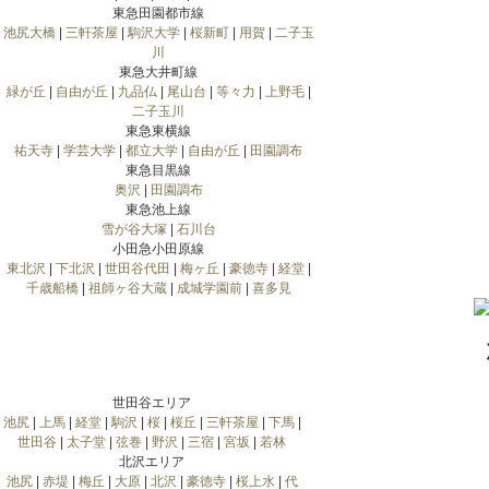
東急田園都市線
池尻大橋
|
三軒茶屋
|
駒沢大学
|
桜新町
|
用賀
|
二子玉
川
東急大井町線
緑が丘
|
自由が丘
|
九品仏
|
尾山台
|
等々力
|
上野毛
|
二子玉川
東急東横線
祐天寺
|
学芸大学
|
都立大学
|
自由が丘
|
田園調布
東急目黒線
奥沢
|
田園調布
東急池上線
雪が谷大塚
|
石川台
小田急小田原線
東北沢
|
下北沢
|
世田谷代田
|
梅ヶ丘
|
豪徳寺
|
経堂
|
千歳船橋
|
祖師ヶ谷大蔵
|
成城学園前
|
喜多見
世田谷エリア
池尻
|
上馬
|
経堂
|
駒沢
|
桜
|
桜丘
|
三軒茶屋
|
下馬
|
世田谷
|
太子堂
|
弦巻
|
野沢
|
三宿
|
宮坂
|
若林
北沢エリア
池尻
|
赤堤
|
梅丘
|
大原
|
北沢
|
豪徳寺
|
桜上水
|
代