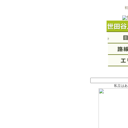
初
私立はあ