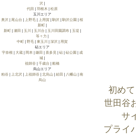
沢
|
代田
|
羽根木
|
松原
玉川エリア
奥沢
|
尾山台
|
上野毛
|
上用賀
|
駒沢
|
駒沢公園
|
桜
新町
|
新町
|
瀬田
|
玉川
|
玉川台
|
玉川田園調布
|
玉堤
|
等々力
|
中町
|
野毛
|
東玉川
|
深沢
|
用賀
砧エリア
宇奈根
|
大蔵
|
岡本
|
鎌田
|
喜多見
|
砧
|
砧公園
|
成
城
|
祖師谷
|
千歳台
|
船橋
烏山エリア
粕谷
|
上北沢
|
上祖師谷
|
北烏山
|
給田
|
八幡山
|
南
烏山
初めて
世田谷
サ
プライ