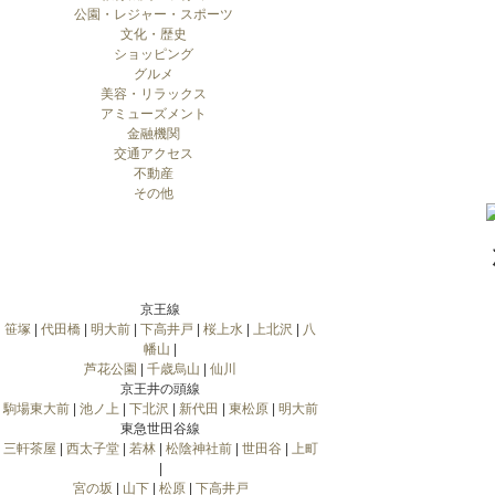
公園・レジャー・スポーツ
文化・歴史
ショッピング
グルメ
美容・リラックス
アミューズメント
金融機関
交通アクセス
不動産
その他
京王線
笹塚
|
代田橋
|
明大前
|
下高井戸
|
桜上水
|
上北沢
|
八
幡山
|
芦花公園
|
千歳烏山
|
仙川
京王井の頭線
駒場東大前
|
池ノ上
|
下北沢
|
新代田
|
東松原
|
明大前
東急世田谷線
三軒茶屋
|
西太子堂
|
若林
|
松陰神社前
|
世田谷
|
上町
|
宮の坂
|
山下
|
松原
|
下高井戸