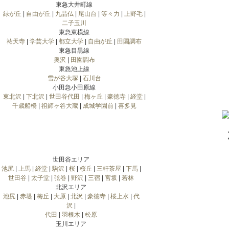
東急大井町線
緑が丘
|
自由が丘
|
九品仏
|
尾山台
|
等々力
|
上野毛
|
二子玉川
東急東横線
祐天寺
|
学芸大学
|
都立大学
|
自由が丘
|
田園調布
東急目黒線
奥沢
|
田園調布
東急池上線
雪が谷大塚
|
石川台
小田急小田原線
東北沢
|
下北沢
|
世田谷代田
|
梅ヶ丘
|
豪徳寺
|
経堂
|
千歳船橋
|
祖師ヶ谷大蔵
|
成城学園前
|
喜多見
世田谷エリア
池尻
|
上馬
|
経堂
|
駒沢
|
桜
|
桜丘
|
三軒茶屋
|
下馬
|
世田谷
|
太子堂
|
弦巻
|
野沢
|
三宿
|
宮坂
|
若林
北沢エリア
池尻
|
赤堤
|
梅丘
|
大原
|
北沢
|
豪徳寺
|
桜上水
|
代
沢
|
代田
|
羽根木
|
松原
玉川エリア