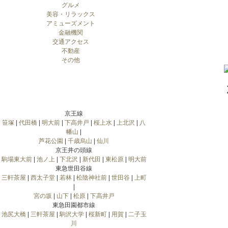
グルメ
美容・リラックス
アミューズメント
金融機関
交通アクセス
不動産
その他
京王線
笹塚
|
代田橋
|
明大前
|
下高井戸
|
桜上水
|
上北沢
|
八
幡山
|
芦花公園
|
千歳烏山
|
仙川
京王井の頭線
駒場東大前
|
池ノ上
|
下北沢
|
新代田
|
東松原
|
明大前
東急世田谷線
三軒茶屋
|
西太子堂
|
若林
|
松陰神社前
|
世田谷
|
上町
|
宮の坂
|
山下
|
松原
|
下高井戸
東急田園都市線
池尻大橋
|
三軒茶屋
|
駒沢大学
|
桜新町
|
用賀
|
二子玉
川