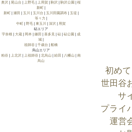
奥沢
|
尾山台
|
上野毛
|
上用賀
|
駒沢
|
駒沢公園
|
桜
新町
|
新町
|
瀬田
|
玉川
|
玉川台
|
玉川田園調布
|
玉堤
|
等々力
|
中町
|
野毛
|
東玉川
|
深沢
|
用賀
砧エリア
宇奈根
|
大蔵
|
岡本
|
鎌田
|
喜多見
|
砧
|
砧公園
|
成
城
|
祖師谷
|
千歳台
|
船橋
烏山エリア
粕谷
|
上北沢
|
上祖師谷
|
北烏山
|
給田
|
八幡山
|
南
烏山
初めて
世田谷
サ
プライ
運営