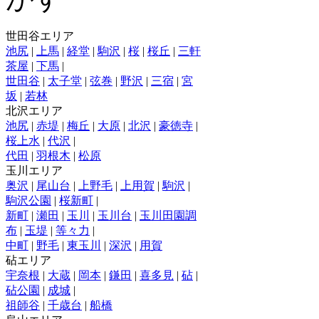
世田谷エリア
池尻
|
上馬
|
経堂
|
駒沢
|
桜
|
桜丘
|
三軒
茶屋
|
下馬
|
世田谷
|
太子堂
|
弦巻
|
野沢
|
三宿
|
宮
坂
|
若林
北沢エリア
池尻
|
赤堤
|
梅丘
|
大原
|
北沢
|
豪徳寺
|
桜上水
|
代沢
|
代田
|
羽根木
|
松原
玉川エリア
奥沢
|
尾山台
|
上野毛
|
上用賀
|
駒沢
|
駒沢公園
|
桜新町
|
新町
|
瀬田
|
玉川
|
玉川台
|
玉川田園調
布
|
玉堤
|
等々力
|
中町
|
野毛
|
東玉川
|
深沢
|
用賀
砧エリア
宇奈根
|
大蔵
|
岡本
|
鎌田
|
喜多見
|
砧
|
砧公園
|
成城
|
祖師谷
|
千歳台
|
船橋