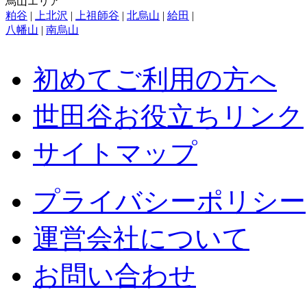
烏山エリア
粕谷
|
上北沢
|
上祖師谷
|
北烏山
|
給田
|
八幡山
|
南烏山
初めてご利用の方へ
世田谷お役立ちリンク
サイトマップ
プライバシーポリシー
運営会社について
お問い合わせ