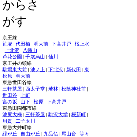
京王線
笹塚
|
代田橋
|
明大前
|
下高井戸
|
桜上水
|
上北沢
|
八幡山
|
芦花公園
|
千歳烏山
|
仙川
京王井の頭線
駒場東大前
|
池ノ上
|
下北沢
|
新代田
|
東
松原
|
明大前
東急世田谷線
三軒茶屋
|
西太子堂
|
若林
|
松陰神社前
|
世田谷
|
上町
|
宮の坂
|
山下
|
松原
|
下高井戸
東急田園都市線
池尻大橋
|
三軒茶屋
|
駒沢大学
|
桜新町
|
用賀
|
二子玉川
東急大井町線
緑が丘
|
自由が丘
|
九品仏
|
尾山台
|
等々