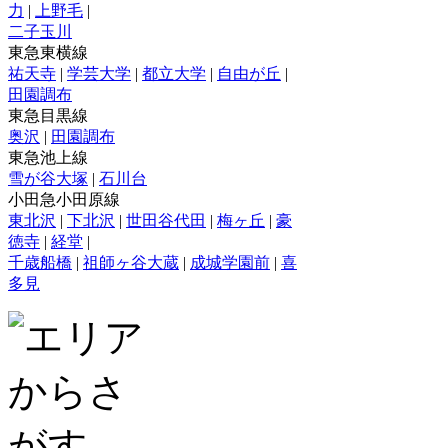
力
|
上野毛
|
二子玉川
東急東横線
祐天寺
|
学芸大学
|
都立大学
|
自由が丘
|
田園調布
東急目黒線
奥沢
|
田園調布
東急池上線
雪が谷大塚
|
石川台
小田急小田原線
東北沢
|
下北沢
|
世田谷代田
|
梅ヶ丘
|
豪
徳寺
|
経堂
|
千歳船橋
|
祖師ヶ谷大蔵
|
成城学園前
|
喜
多見