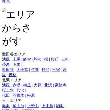
多見
世田谷エリア
池尻
|
上馬
|
経堂
|
駒沢
|
桜
|
桜丘
|
三軒
茶屋
|
下馬
|
世田谷
|
太子堂
|
弦巻
|
野沢
|
三宿
|
宮
坂
|
若林
北沢エリア
池尻
|
赤堤
|
梅丘
|
大原
|
北沢
|
豪徳寺
|
桜上水
|
代沢
|
代田
|
羽根木
|
松原
玉川エリア
奥沢
|
尾山台
|
上野毛
|
上用賀
|
駒沢
|