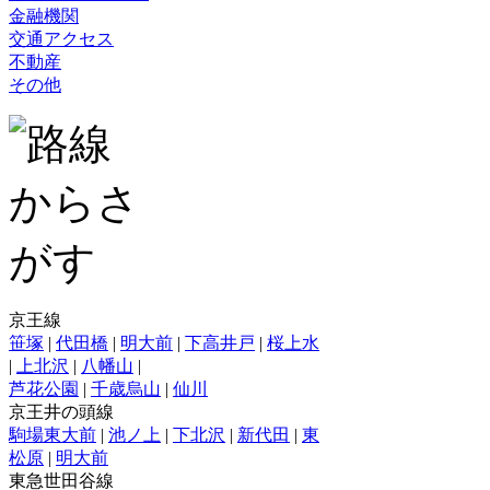
金融機関
交通アクセス
不動産
その他
京王線
笹塚
|
代田橋
|
明大前
|
下高井戸
|
桜上水
|
上北沢
|
八幡山
|
芦花公園
|
千歳烏山
|
仙川
京王井の頭線
駒場東大前
|
池ノ上
|
下北沢
|
新代田
|
東
松原
|
明大前
東急世田谷線