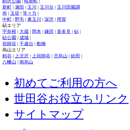
駒沢公園
|
桜新町
|
新町
|
瀬田
|
玉川
|
玉川台
|
玉川田園調
布
|
玉堤
|
等々力
|
中町
|
野毛
|
東玉川
|
深沢
|
用賀
砧エリア
宇奈根
|
大蔵
|
岡本
|
鎌田
|
喜多見
|
砧
|
砧公園
|
成城
|
祖師谷
|
千歳台
|
船橋
烏山エリア
粕谷
|
上北沢
|
上祖師谷
|
北烏山
|
給田
|
八幡山
|
南烏山
初めてご利用の方へ
世田谷お役立ちリンク
サイトマップ