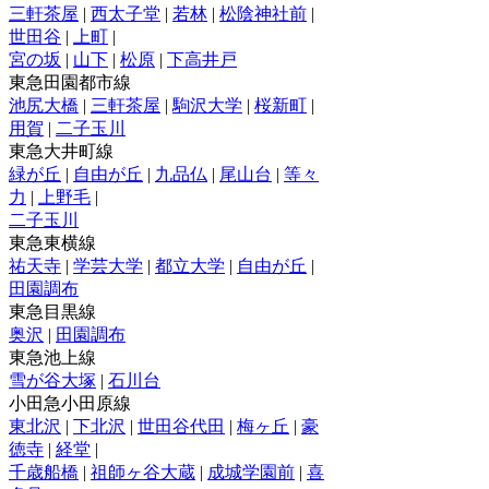
三軒茶屋
|
西太子堂
|
若林
|
松陰神社前
|
世田谷
|
上町
|
宮の坂
|
山下
|
松原
|
下高井戸
東急田園都市線
池尻大橋
|
三軒茶屋
|
駒沢大学
|
桜新町
|
用賀
|
二子玉川
東急大井町線
緑が丘
|
自由が丘
|
九品仏
|
尾山台
|
等々
力
|
上野毛
|
二子玉川
東急東横線
祐天寺
|
学芸大学
|
都立大学
|
自由が丘
|
田園調布
東急目黒線
奥沢
|
田園調布
東急池上線
雪が谷大塚
|
石川台
小田急小田原線
東北沢
|
下北沢
|
世田谷代田
|
梅ヶ丘
|
豪
徳寺
|
経堂
|
千歳船橋
|
祖師ヶ谷大蔵
|
成城学園前
|
喜