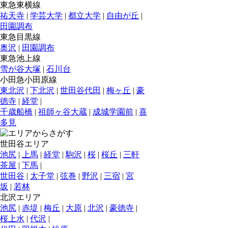
東急東横線
祐天寺
|
学芸大学
|
都立大学
|
自由が丘
|
田園調布
東急目黒線
奥沢
|
田園調布
東急池上線
雪が谷大塚
|
石川台
小田急小田原線
東北沢
|
下北沢
|
世田谷代田
|
梅ヶ丘
|
豪
徳寺
|
経堂
|
千歳船橋
|
祖師ヶ谷大蔵
|
成城学園前
|
喜
多見
世田谷エリア
池尻
|
上馬
|
経堂
|
駒沢
|
桜
|
桜丘
|
三軒
茶屋
|
下馬
|
世田谷
|
太子堂
|
弦巻
|
野沢
|
三宿
|
宮
坂
|
若林
北沢エリア
池尻
|
赤堤
|
梅丘
|
大原
|
北沢
|
豪徳寺
|
桜上水
|
代沢
|