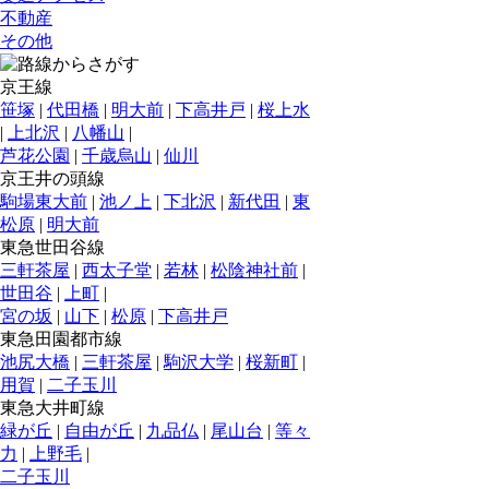
不動産
その他
京王線
笹塚
|
代田橋
|
明大前
|
下高井戸
|
桜上水
|
上北沢
|
八幡山
|
芦花公園
|
千歳烏山
|
仙川
京王井の頭線
駒場東大前
|
池ノ上
|
下北沢
|
新代田
|
東
松原
|
明大前
東急世田谷線
三軒茶屋
|
西太子堂
|
若林
|
松陰神社前
|
世田谷
|
上町
|
宮の坂
|
山下
|
松原
|
下高井戸
東急田園都市線
池尻大橋
|
三軒茶屋
|
駒沢大学
|
桜新町
|
用賀
|
二子玉川
東急大井町線
緑が丘
|
自由が丘
|
九品仏
|
尾山台
|
等々
力
|
上野毛
|
二子玉川