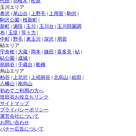
代田
|
羽根木
|
松原
玉川エリア
奥沢
|
尾山台
|
上野毛
|
上用賀
|
駒沢
|
駒沢公園
|
桜新町
|
新町
|
瀬田
|
玉川
|
玉川台
|
玉川田園調
布
|
玉堤
|
等々力
|
中町
|
野毛
|
東玉川
|
深沢
|
用賀
砧エリア
宇奈根
|
大蔵
|
岡本
|
鎌田
|
喜多見
|
砧
|
砧公園
|
成城
|
祖師谷
|
千歳台
|
船橋
烏山エリア
粕谷
|
上北沢
|
上祖師谷
|
北烏山
|
給田
|
八幡山
|
南烏山
初めてご利用の方へ
世田谷お役立ちリンク
サイトマップ
プライバシーポリシー
運営会社について
お問い合わせ
バナー広告について