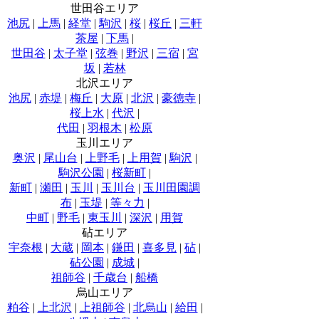
世田谷エリア
池尻
|
上馬
|
経堂
|
駒沢
|
桜
|
桜丘
|
三軒
茶屋
|
下馬
|
世田谷
|
太子堂
|
弦巻
|
野沢
|
三宿
|
宮
坂
|
若林
北沢エリア
池尻
|
赤堤
|
梅丘
|
大原
|
北沢
|
豪徳寺
|
桜上水
|
代沢
|
代田
|
羽根木
|
松原
玉川エリア
奥沢
|
尾山台
|
上野毛
|
上用賀
|
駒沢
|
駒沢公園
|
桜新町
|
新町
|
瀬田
|
玉川
|
玉川台
|
玉川田園調
布
|
玉堤
|
等々力
|
中町
|
野毛
|
東玉川
|
深沢
|
用賀
砧エリア
宇奈根
|
大蔵
|
岡本
|
鎌田
|
喜多見
|
砧
|
砧公園
|
成城
|
祖師谷
|
千歳台
|
船橋
烏山エリア
粕谷
|
上北沢
|
上祖師谷
|
北烏山
|
給田
|