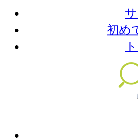
サ
初め
ト