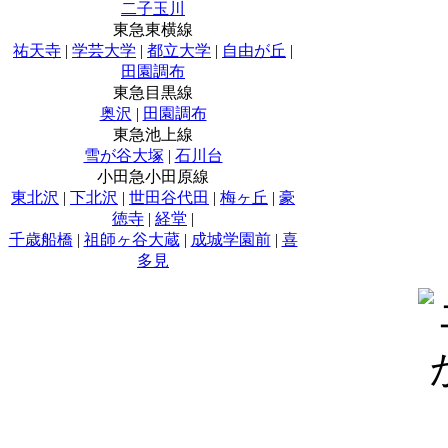
二子玉川
東急東横線
祐天寺
|
学芸大学
|
都立大学
|
自由が丘
|
田園調布
東急目黒線
奥沢
|
田園調布
東急池上線
雪が谷大塚
|
石川台
小田急小田原線
東北沢
|
下北沢
|
世田谷代田
|
梅ヶ丘
|
豪
徳寺
|
経堂
|
千歳船橋
|
祖師ヶ谷大蔵
|
成城学園前
|
喜
多見