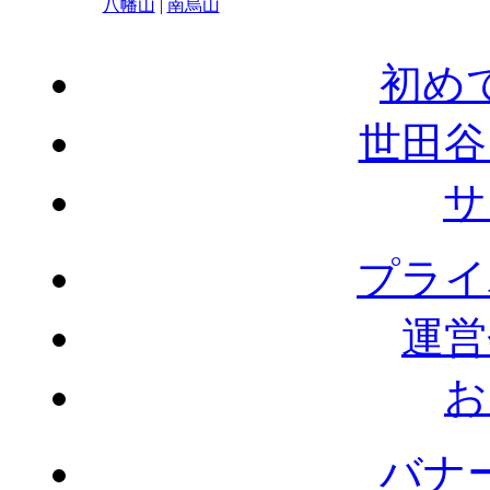
八幡山
|
南烏山
初め
世田谷
サ
プライ
運営
お
バナ