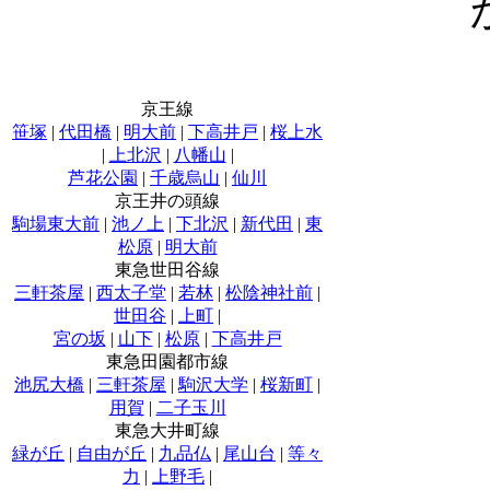
京王線
笹塚
|
代田橋
|
明大前
|
下高井戸
|
桜上水
|
上北沢
|
八幡山
|
芦花公園
|
千歳烏山
|
仙川
京王井の頭線
駒場東大前
|
池ノ上
|
下北沢
|
新代田
|
東
松原
|
明大前
東急世田谷線
三軒茶屋
|
西太子堂
|
若林
|
松陰神社前
|
世田谷
|
上町
|
宮の坂
|
山下
|
松原
|
下高井戸
東急田園都市線
池尻大橋
|
三軒茶屋
|
駒沢大学
|
桜新町
|
用賀
|
二子玉川
東急大井町線
緑が丘
|
自由が丘
|
九品仏
|
尾山台
|
等々
力
|
上野毛
|