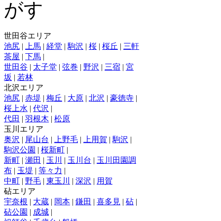
世田谷エリア
池尻
|
上馬
|
経堂
|
駒沢
|
桜
|
桜丘
|
三軒
茶屋
|
下馬
|
世田谷
|
太子堂
|
弦巻
|
野沢
|
三宿
|
宮
坂
|
若林
北沢エリア
池尻
|
赤堤
|
梅丘
|
大原
|
北沢
|
豪徳寺
|
桜上水
|
代沢
|
代田
|
羽根木
|
松原
玉川エリア
奥沢
|
尾山台
|
上野毛
|
上用賀
|
駒沢
|
駒沢公園
|
桜新町
|
新町
|
瀬田
|
玉川
|
玉川台
|
玉川田園調
布
|
玉堤
|
等々力
|
中町
|
野毛
|
東玉川
|
深沢
|
用賀
砧エリア
宇奈根
|
大蔵
|
岡本
|
鎌田
|
喜多見
|
砧
|
砧公園
|
成城
|