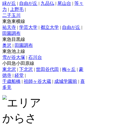
緑が丘
|
自由が丘
|
九品仏
|
尾山台
|
等々
力
|
上野毛
|
二子玉川
東急東横線
祐天寺
|
学芸大学
|
都立大学
|
自由が丘
|
田園調布
東急目黒線
奥沢
|
田園調布
東急池上線
雪が谷大塚
|
石川台
小田急小田原線
東北沢
|
下北沢
|
世田谷代田
|
梅ヶ丘
|
豪
徳寺
|
経堂
|
千歳船橋
|
祖師ヶ谷大蔵
|
成城学園前
|
喜
多見