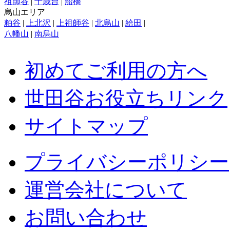
祖師谷
|
千歳台
|
船橋
烏山エリア
粕谷
|
上北沢
|
上祖師谷
|
北烏山
|
給田
|
八幡山
|
南烏山
初めてご利用の方へ
世田谷お役立ちリンク
サイトマップ
プライバシーポリシー
運営会社について
お問い合わせ