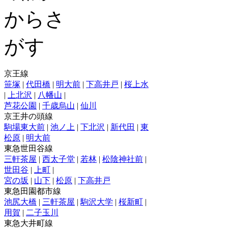
京王線
笹塚
|
代田橋
|
明大前
|
下高井戸
|
桜上水
|
上北沢
|
八幡山
|
芦花公園
|
千歳烏山
|
仙川
京王井の頭線
駒場東大前
|
池ノ上
|
下北沢
|
新代田
|
東
松原
|
明大前
東急世田谷線
三軒茶屋
|
西太子堂
|
若林
|
松陰神社前
|
世田谷
|
上町
|
宮の坂
|
山下
|
松原
|
下高井戸
東急田園都市線
池尻大橋
|
三軒茶屋
|
駒沢大学
|
桜新町
|
用賀
|
二子玉川
東急大井町線