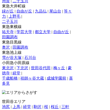
用賀
|
二子玉川
東急大井町線
緑が丘
|
自由が丘
|
九品仏
|
尾山台
|
等々
力
|
上野毛
|
二子玉川
東急東横線
祐天寺
|
学芸大学
|
都立大学
|
自由が丘
|
田園調布
東急目黒線
奥沢
|
田園調布
東急池上線
雪が谷大塚
|
石川台
小田急小田原線
東北沢
|
下北沢
|
世田谷代田
|
梅ヶ丘
|
豪
徳寺
|
経堂
|
千歳船橋
|
祖師ヶ谷大蔵
|
成城学園前
|
喜
多見
世田谷エリア
池尻
|
上馬
|
経堂
|
駒沢
|
桜
|
桜丘
|
三軒