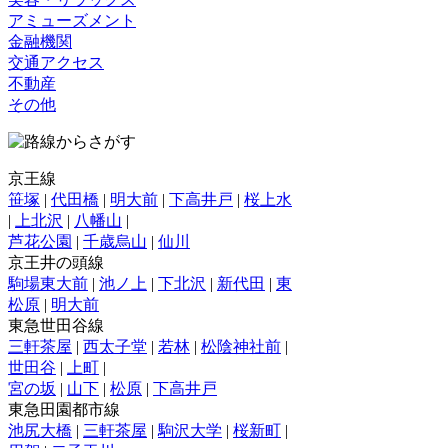
アミューズメント
金融機関
交通アクセス
不動産
その他
京王線
笹塚
|
代田橋
|
明大前
|
下高井戸
|
桜上水
|
上北沢
|
八幡山
|
芦花公園
|
千歳烏山
|
仙川
京王井の頭線
駒場東大前
|
池ノ上
|
下北沢
|
新代田
|
東
松原
|
明大前
東急世田谷線
三軒茶屋
|
西太子堂
|
若林
|
松陰神社前
|
世田谷
|
上町
|
宮の坂
|
山下
|
松原
|
下高井戸
東急田園都市線
池尻大橋
|
三軒茶屋
|
駒沢大学
|
桜新町
|