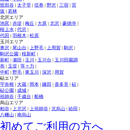
世田谷
|
太子堂
|
弦巻
|
野沢
|
三宿
|
宮
坂
|
若林
北沢エリア
池尻
|
赤堤
|
梅丘
|
大原
|
北沢
|
豪徳寺
|
桜上水
|
代沢
|
代田
|
羽根木
|
松原
玉川エリア
奥沢
|
尾山台
|
上野毛
|
上用賀
|
駒沢
|
駒沢公園
|
桜新町
|
新町
|
瀬田
|
玉川
|
玉川台
|
玉川田園調
布
|
玉堤
|
等々力
|
中町
|
野毛
|
東玉川
|
深沢
|
用賀
砧エリア
宇奈根
|
大蔵
|
岡本
|
鎌田
|
喜多見
|
砧
|
砧公園
|
成城
|
祖師谷
|
千歳台
|
船橋
烏山エリア
粕谷
|
上北沢
|
上祖師谷
|
北烏山
|
給田
|
八幡山
|
南烏山
初めてご利用の方へ