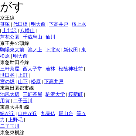
京王線
笹塚
|
代田橋
|
明大前
|
下高井戸
|
桜上水
|
上北沢
|
八幡山
|
芦花公園
|
千歳烏山
|
仙川
京王井の頭線
駒場東大前
|
池ノ上
|
下北沢
|
新代田
|
東
松原
|
明大前
東急世田谷線
三軒茶屋
|
西太子堂
|
若林
|
松陰神社前
|
世田谷
|
上町
|
宮の坂
|
山下
|
松原
|
下高井戸
東急田園都市線
池尻大橋
|
三軒茶屋
|
駒沢大学
|
桜新町
|
用賀
|
二子玉川
東急大井町線
緑が丘
|
自由が丘
|
九品仏
|
尾山台
|
等々
力
|
上野毛
|
二子玉川
東急東横線