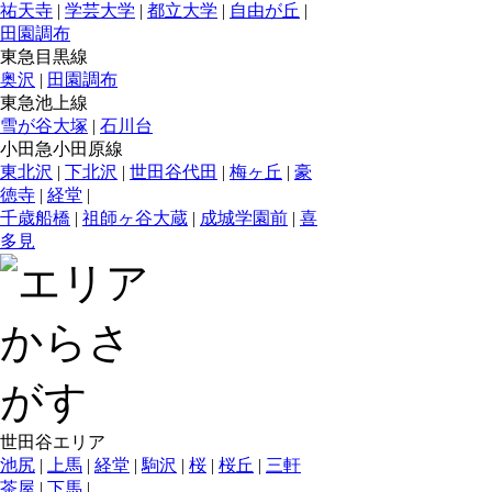
祐天寺
|
学芸大学
|
都立大学
|
自由が丘
|
田園調布
東急目黒線
奥沢
|
田園調布
東急池上線
雪が谷大塚
|
石川台
小田急小田原線
東北沢
|
下北沢
|
世田谷代田
|
梅ヶ丘
|
豪
徳寺
|
経堂
|
千歳船橋
|
祖師ヶ谷大蔵
|
成城学園前
|
喜
多見
世田谷エリア
池尻
|
上馬
|
経堂
|
駒沢
|
桜
|
桜丘
|
三軒
茶屋
|
下馬
|