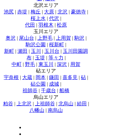
北沢エリア
池尻
|
赤堤
|
梅丘
|
大原
|
北沢
|
豪徳寺
|
桜上水
|
代沢
|
代田
|
羽根木
|
松原
玉川エリア
奥沢
|
尾山台
|
上野毛
|
上用賀
|
駒沢
|
駒沢公園
|
桜新町
|
新町
|
瀬田
|
玉川
|
玉川台
|
玉川田園調
布
|
玉堤
|
等々力
|
中町
|
野毛
|
東玉川
|
深沢
|
用賀
砧エリア
宇奈根
|
大蔵
|
岡本
|
鎌田
|
喜多見
|
砧
|
砧公園
|
成城
|
祖師谷
|
千歳台
|
船橋
烏山エリア
粕谷
|
上北沢
|
上祖師谷
|
北烏山
|
給田
|
八幡山
|
南烏山