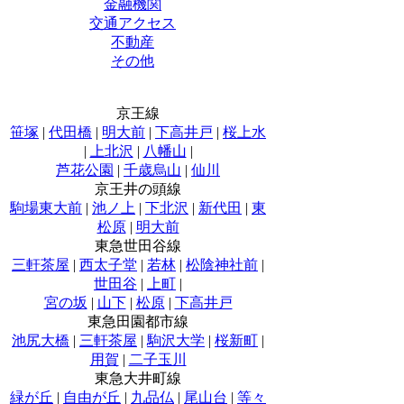
金融機関
交通アクセス
不動産
その他
京王線
笹塚
|
代田橋
|
明大前
|
下高井戸
|
桜上水
|
上北沢
|
八幡山
|
芦花公園
|
千歳烏山
|
仙川
京王井の頭線
駒場東大前
|
池ノ上
|
下北沢
|
新代田
|
東
松原
|
明大前
東急世田谷線
三軒茶屋
|
西太子堂
|
若林
|
松陰神社前
|
世田谷
|
上町
|
宮の坂
|
山下
|
松原
|
下高井戸
東急田園都市線
池尻大橋
|
三軒茶屋
|
駒沢大学
|
桜新町
|
用賀
|
二子玉川
東急大井町線
緑が丘
|
自由が丘
|
九品仏
|
尾山台
|
等々