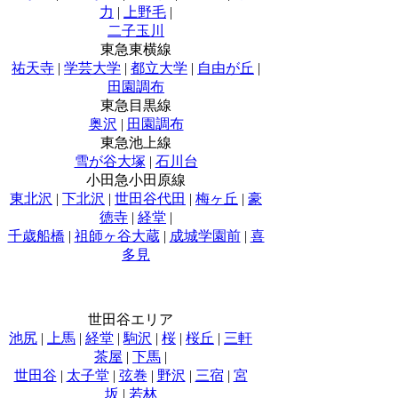
力
|
上野毛
|
二子玉川
東急東横線
祐天寺
|
学芸大学
|
都立大学
|
自由が丘
|
田園調布
東急目黒線
奥沢
|
田園調布
東急池上線
雪が谷大塚
|
石川台
小田急小田原線
東北沢
|
下北沢
|
世田谷代田
|
梅ヶ丘
|
豪
徳寺
|
経堂
|
千歳船橋
|
祖師ヶ谷大蔵
|
成城学園前
|
喜
多見
世田谷エリア
池尻
|
上馬
|
経堂
|
駒沢
|
桜
|
桜丘
|
三軒
茶屋
|
下馬
|
世田谷
|
太子堂
|
弦巻
|
野沢
|
三宿
|
宮
坂
|
若林