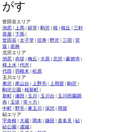
世田谷エリア
池尻
|
上馬
|
経堂
|
駒沢
|
桜
|
桜丘
|
三軒
茶屋
|
下馬
|
世田谷
|
太子堂
|
弦巻
|
野沢
|
三宿
|
宮
坂
|
若林
北沢エリア
池尻
|
赤堤
|
梅丘
|
大原
|
北沢
|
豪徳寺
|
桜上水
|
代沢
|
代田
|
羽根木
|
松原
玉川エリア
奥沢
|
尾山台
|
上野毛
|
上用賀
|
駒沢
|
駒沢公園
|
桜新町
|
新町
|
瀬田
|
玉川
|
玉川台
|
玉川田園調
布
|
玉堤
|
等々力
|
中町
|
野毛
|
東玉川
|
深沢
|
用賀
砧エリア
宇奈根
|
大蔵
|
岡本
|
鎌田
|
喜多見
|
砧
|
砧公園
|
成城
|