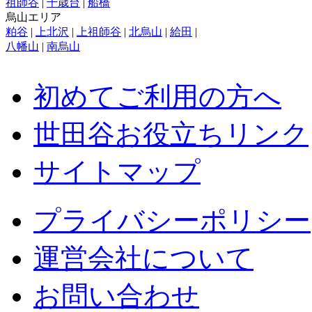
祖師谷
|
千歳台
|
船橋
烏山エリア
粕谷
|
上北沢
|
上祖師谷
|
北烏山
|
給田
|
八幡山
|
南烏山
初めてご利用の方へ
世田谷お役立ちリンク
サイトマップ
プライバシーポリシー
運営会社について
お問い合わせ