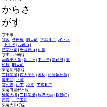
京王線
笹塚
|
代田橋
|
明大前
|
下高井戸
|
桜上水
|
上北沢
|
八幡山
|
芦花公園
|
千歳烏山
|
仙川
京王井の頭線
駒場東大前
|
池ノ上
|
下北沢
|
新代田
|
東
松原
|
明大前
東急世田谷線
三軒茶屋
|
西太子堂
|
若林
|
松陰神社前
|
世田谷
|
上町
|
宮の坂
|
山下
|
松原
|
下高井戸
東急田園都市線
池尻大橋
|
三軒茶屋
|
駒沢大学
|
桜新町
|
用賀
|
二子玉川
東急大井町線