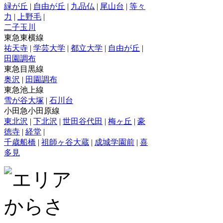
緑が丘
|
自由が丘
|
九品仏
|
尾山台
|
等々
力
|
上野毛
|
二子玉川
東急東横線
祐天寺
|
学芸大学
|
都立大学
|
自由が丘
|
田園調布
東急目黒線
奥沢
|
田園調布
東急池上線
雪が谷大塚
|
石川台
小田急小田原線
東北沢
|
下北沢
|
世田谷代田
|
梅ヶ丘
|
豪
徳寺
|
経堂
|
千歳船橋
|
祖師ヶ谷大蔵
|
成城学園前
|
喜
多見