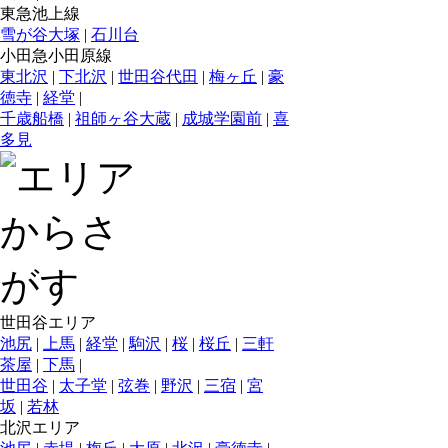
東急池上線
雪が谷大塚
|
石川台
小田急小田原線
東北沢
|
下北沢
|
世田谷代田
|
梅ヶ丘
|
豪
徳寺
|
経堂
|
千歳船橋
|
祖師ヶ谷大蔵
|
成城学園前
|
喜
多見
世田谷エリア
池尻
|
上馬
|
経堂
|
駒沢
|
桜
|
桜丘
|
三軒
茶屋
|
下馬
|
世田谷
|
太子堂
|
弦巻
|
野沢
|
三宿
|
宮
坂
|
若林
北沢エリア