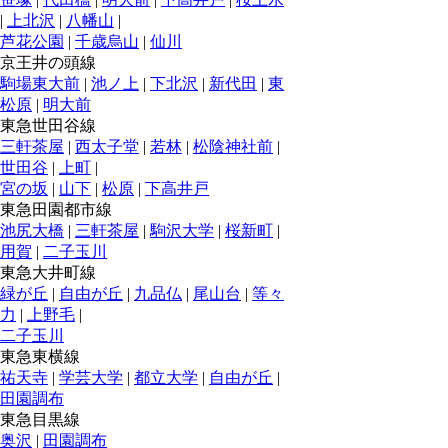
|
上北沢
|
八幡山
|
芦花公園
|
千歳烏山
|
仙川
京王井の頭線
駒場東大前
|
池ノ上
|
下北沢
|
新代田
|
東
松原
|
明大前
東急世田谷線
三軒茶屋
|
西太子堂
|
若林
|
松陰神社前
|
世田谷
|
上町
|
宮の坂
|
山下
|
松原
|
下高井戸
東急田園都市線
池尻大橋
|
三軒茶屋
|
駒沢大学
|
桜新町
|
用賀
|
二子玉川
東急大井町線
緑が丘
|
自由が丘
|
九品仏
|
尾山台
|
等々
力
|
上野毛
|
二子玉川
東急東横線
祐天寺
|
学芸大学
|
都立大学
|
自由が丘
|
田園調布
東急目黒線
奥沢
|
田園調布