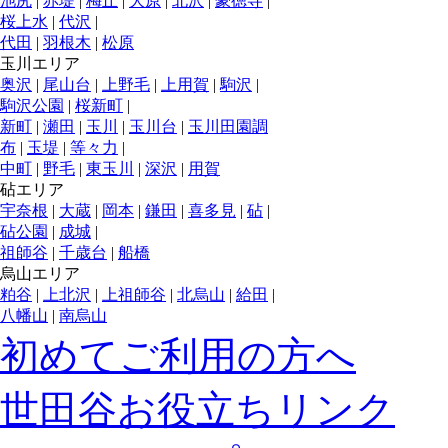
池尻
|
赤堤
|
梅丘
|
大原
|
北沢
|
豪徳寺
|
桜上水
|
代沢
|
代田
|
羽根木
|
松原
玉川エリア
奥沢
|
尾山台
|
上野毛
|
上用賀
|
駒沢
|
駒沢公園
|
桜新町
|
新町
|
瀬田
|
玉川
|
玉川台
|
玉川田園調
布
|
玉堤
|
等々力
|
中町
|
野毛
|
東玉川
|
深沢
|
用賀
砧エリア
宇奈根
|
大蔵
|
岡本
|
鎌田
|
喜多見
|
砧
|
砧公園
|
成城
|
祖師谷
|
千歳台
|
船橋
烏山エリア
粕谷
|
上北沢
|
上祖師谷
|
北烏山
|
給田
|
八幡山
|
南烏山
初めてご利用の方へ
世田谷お役立ちリンク