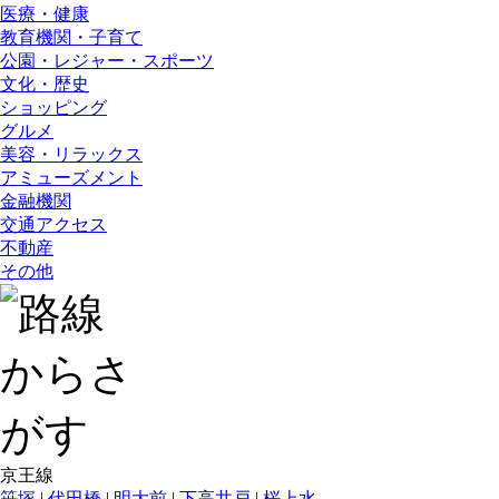
医療・健康
教育機関・子育て
公園・レジャー・スポーツ
文化・歴史
ショッピング
グルメ
美容・リラックス
アミューズメント
金融機関
交通アクセス
不動産
その他
京王線
笹塚
|
代田橋
|
明大前
|
下高井戸
|
桜上水