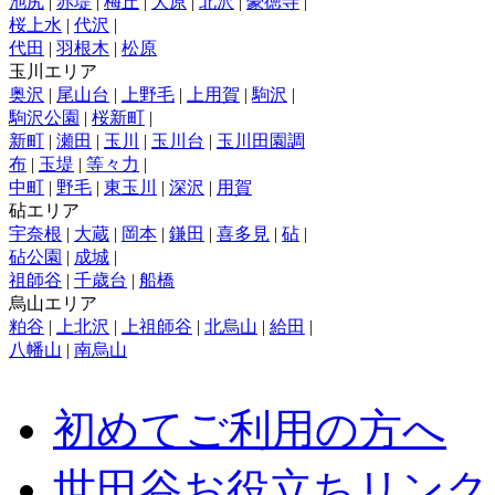
池尻
|
赤堤
|
梅丘
|
大原
|
北沢
|
豪徳寺
|
桜上水
|
代沢
|
代田
|
羽根木
|
松原
玉川エリア
奥沢
|
尾山台
|
上野毛
|
上用賀
|
駒沢
|
駒沢公園
|
桜新町
|
新町
|
瀬田
|
玉川
|
玉川台
|
玉川田園調
布
|
玉堤
|
等々力
|
中町
|
野毛
|
東玉川
|
深沢
|
用賀
砧エリア
宇奈根
|
大蔵
|
岡本
|
鎌田
|
喜多見
|
砧
|
砧公園
|
成城
|
祖師谷
|
千歳台
|
船橋
烏山エリア
粕谷
|
上北沢
|
上祖師谷
|
北烏山
|
給田
|
八幡山
|
南烏山
初めてご利用の方へ
世田谷お役立ちリンク