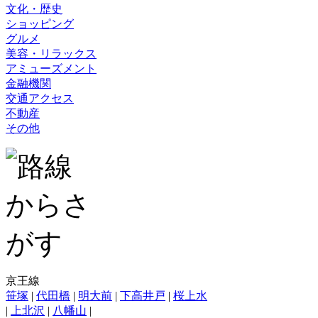
文化・歴史
ショッピング
グルメ
美容・リラックス
アミューズメント
金融機関
交通アクセス
不動産
その他
京王線
笹塚
|
代田橋
|
明大前
|
下高井戸
|
桜上水
|
上北沢
|
八幡山
|