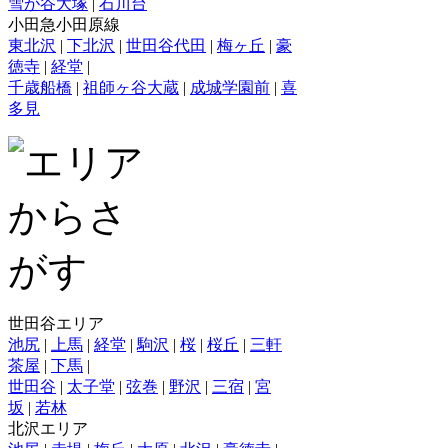
雪が谷大塚
|
石川台
小田急小田原線
東北沢
|
下北沢
|
世田谷代田
|
梅ヶ丘
|
豪
徳寺
|
経堂
|
千歳船橋
|
祖師ヶ谷大蔵
|
成城学園前
|
喜
多見
世田谷エリア
池尻
|
上馬
|
経堂
|
駒沢
|
桜
|
桜丘
|
三軒
茶屋
|
下馬
|
世田谷
|
太子堂
|
弦巻
|
野沢
|
三宿
|
宮
坂
|
若林
北沢エリア