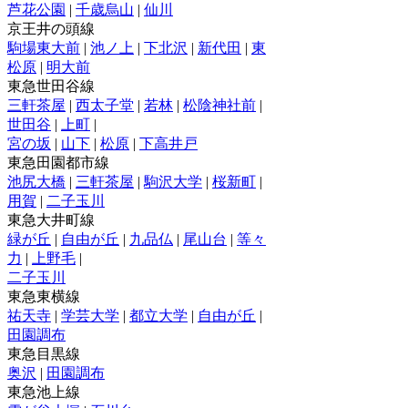
芦花公園
|
千歳烏山
|
仙川
京王井の頭線
駒場東大前
|
池ノ上
|
下北沢
|
新代田
|
東
松原
|
明大前
東急世田谷線
三軒茶屋
|
西太子堂
|
若林
|
松陰神社前
|
世田谷
|
上町
|
宮の坂
|
山下
|
松原
|
下高井戸
東急田園都市線
池尻大橋
|
三軒茶屋
|
駒沢大学
|
桜新町
|
用賀
|
二子玉川
東急大井町線
緑が丘
|
自由が丘
|
九品仏
|
尾山台
|
等々
力
|
上野毛
|
二子玉川
東急東横線
祐天寺
|
学芸大学
|
都立大学
|
自由が丘
|
田園調布
東急目黒線
奥沢
|
田園調布
東急池上線